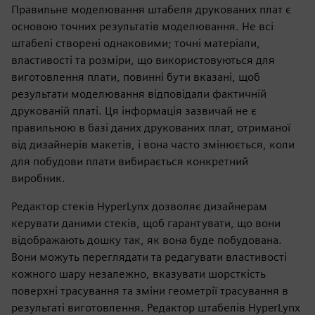
Правильне моделювання штабеля друкованих плат є
основою точних результатів моделювання. Не всі
штабелі створені однаковими; точні матеріали,
властивості та розміри, що використовуються для
виготовлення плати, повинні бути вказані, щоб
результати моделювання відповідали фактичній
друкованій платі. Ця інформація зазвичай не є
правильною в базі даних друкованих плат, отриманої
від дизайнерів макетів, і вона часто змінюється, коли
для побудови плати вибирається конкретний
виробник.
Редактор стеків HyperLynx дозволяє дизайнерам
керувати даними стеків, щоб гарантувати, що вони
відображають дошку так, як вона буде побудована.
Вони можуть переглядати та редагувати властивості
кожного шару незалежно, вказувати шорсткість
поверхні трасування та зміни геометрії трасування в
результаті виготовлення. Редактор штабелів HyperLynx