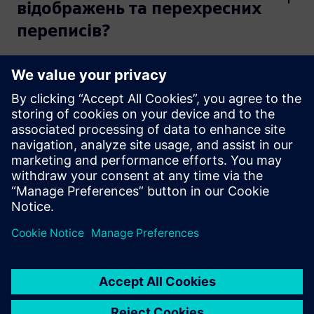
відображень та перехресних
переписів?
Що таке моделювання IBIS-
AMI в HyperLynx SI?
Яка різниця між аналізом SI
перед макетом та після
компонування в HyperLynx?
Які найкращі практики для
моделювання SI за