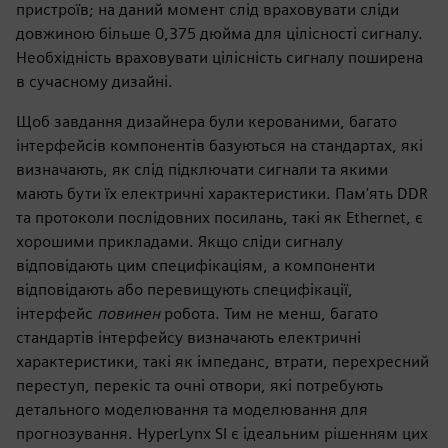
пристроїв; на даний момент слід враховувати сліди
довжиною більше 0,375 дюйма для цілісності сигналу.
Необхідність враховувати цілісність сигналу поширена
в сучасному дизайні.
Щоб завдання дизайнера були керованими, багато
інтерфейсів компонентів базуються на стандартах, які
визначають, як слід підключати сигнали та якими
мають бути їх електричні характеристики. Пам'ять DDR
та протоколи послідовних посилань, такі як Ethernet, є
хорошими прикладами. Якщо сліди сигналу
відповідають цим специфікаціям, а компоненти
відповідають або перевищують специфікації,
інтерфейс
повинен
робота. Тим не менш, багато
стандартів інтерфейсу визначають електричні
характеристики, такі як імпеданс, втрати, перехресний
переступ, перекіс та очні отвори, які потребують
детального моделювання та моделювання для
прогнозування. HyperLynx SI є ідеальним рішенням цих