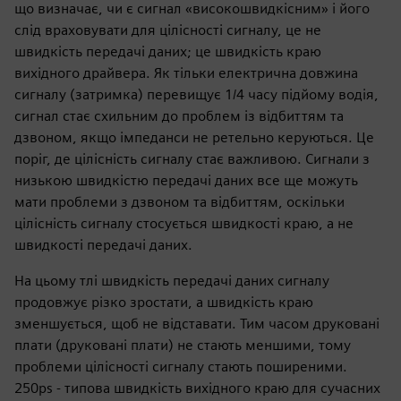
що визначає, чи є сигнал «високошвидкісним» і його
слід враховувати для цілісності сигналу, це не
швидкість передачі даних; це швидкість краю
вихідного драйвера. Як тільки електрична довжина
сигналу (затримка) перевищує 1/4 часу підйому водія,
сигнал стає схильним до проблем із відбиттям та
дзвоном, якщо імпеданси не ретельно керуються. Це
поріг, де цілісність сигналу стає важливою. Сигнали з
низькою швидкістю передачі даних все ще можуть
мати проблеми з дзвоном та відбиттям, оскільки
цілісність сигналу стосується швидкості краю, а не
швидкості передачі даних.
На цьому тлі швидкість передачі даних сигналу
продовжує різко зростати, а швидкість краю
зменшується, щоб не відставати. Тим часом друковані
плати (друковані плати) не стають меншими, тому
проблеми цілісності сигналу стають поширеними.
250ps - типова швидкість вихідного краю для сучасних