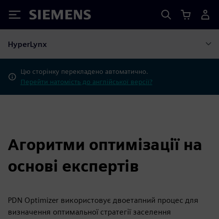
Siemens
HyperLynx
Цю сторінку перекладено автоматично.
Перейти натомість до англійської версії?
Агоритми оптимізації на
основі експертів
PDN Optimizer використовує двоетапний процес для
визначення оптимальної стратегії заселення