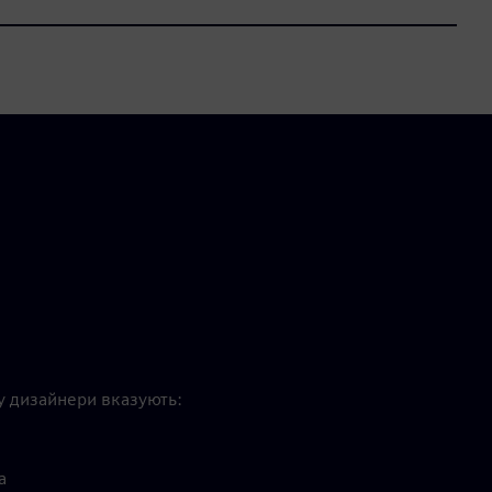
у дизайнери вказують:
а