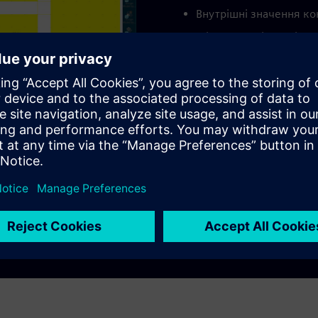
Внутрішні значення к
Місця, де слід виміря
Потім HyperLynx обчислю
Індуктивність монтажу
Між площиною ємніст
Індуктивність плоског
Потім HyperLynx обчислю
кожному штифті живлення
відповідає вимогам.