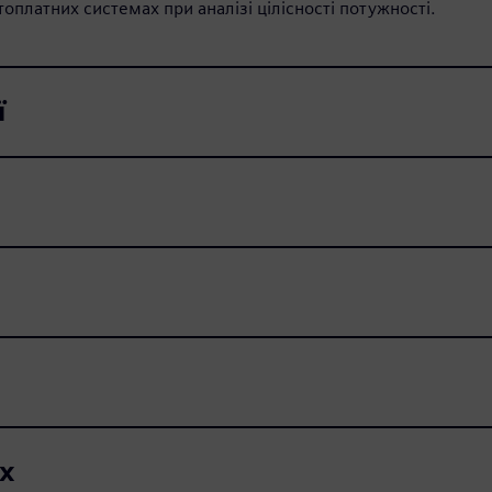
платних системах при аналізі цілісності потужності.
ї
x