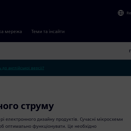
Re
ка мережа
Теми та інсайти
 до англійської версії?
ного струму
рі електронного дизайну продуктів. Сучасні мікросхеми
щоб оптимально функціонувати. Це необхідно