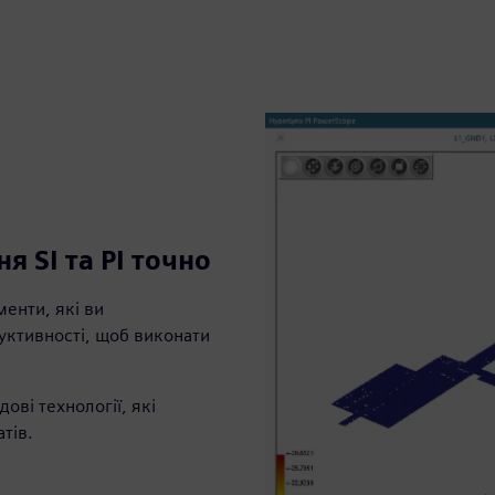
 SI та PI точно
енти, які ви
дуктивності, щоб виконати
ові технології, які
тів.