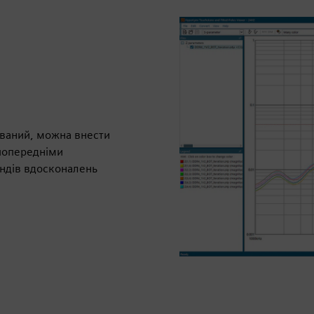
ований, можна внести
 попередніми
ундів вдосконалень