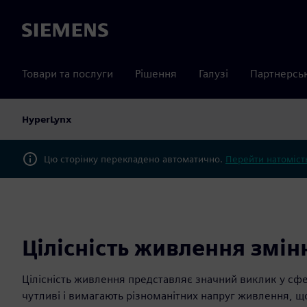
Siemens
Товари та послуги
Рішення
Галузі
Партнерсь
HyperLynx
Цю сторінку перекладено автоматично.
Перейти натомість
Цілісність живлення змін
Цілісність живлення представляє значний виклик у сфе
чутливі і вимагають різноманітних напруг живлення, 