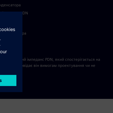
онденсатора
ти імпеданс PDN
є:
 конденсатора
ь
о поширення
є ефективний імпеданс PDN, який спостерігається на
, і чи відповідає він вимогам проектування чи не