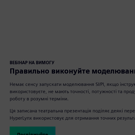
ВЕБІНАР НА ВИМОГУ
Правильно виконуйте моделювання
Немає сенсу запускати моделювання SI/PI, якщо інструм
використовуєте, не мають точності, потужності та про
роботу в розумні терміни.
Ця записана театральна презентація поділяє деякі перед
HyperLynx використовує для отримання точних результа
Досліджуйте