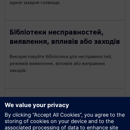
єдине хмарне сховище.
Бібліотеки несправностей,
виявлення, впливів або заходів
Використовуйте бібліотеки для несправностей,
режимів виявлення, впливів або виправних
заходів.
Керування різними видами
даних DTC
Керуйте різними поглядами даних DTC для кожної