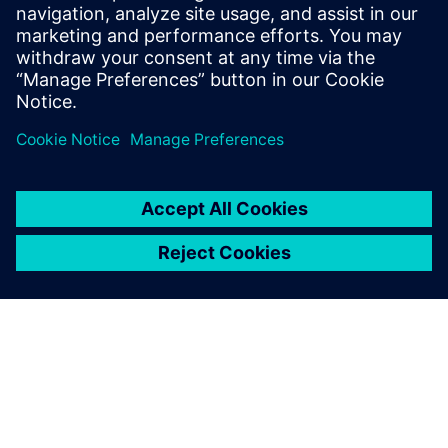
групи зацікавлених сторін - наприклад, технік
обслуговування, замовник тощо.