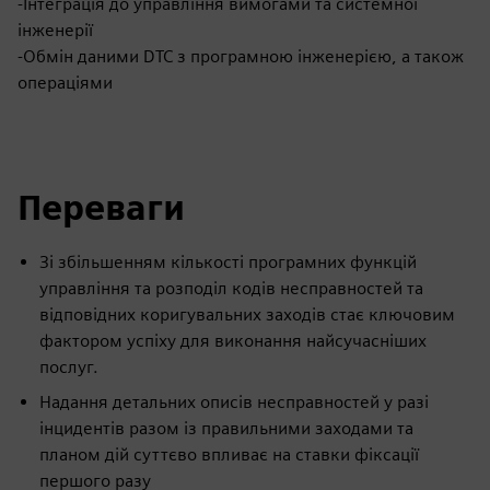
-Інтеграція до управління вимогами та системної
інженерії
-Обмін даними DTC з програмною інженерією, а також
операціями
Переваги
Зі збільшенням кількості програмних функцій
управління та розподіл кодів несправностей та
відповідних коригувальних заходів стає ключовим
фактором успіху для виконання найсучасніших
послуг.
Надання детальних описів несправностей у разі
інцидентів разом із правильними заходами та
планом дій суттєво впливає на ставки фіксації
першого разу