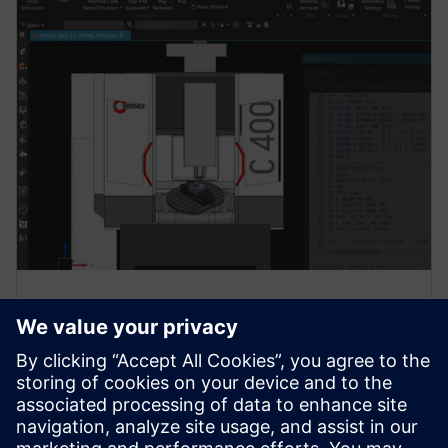
Перевірка моделювання
машини
Увімкніть перевірку програм NC в середовищах
моделювання машин для перевірки руху машини,
кінематики та потенційних зіткнень.