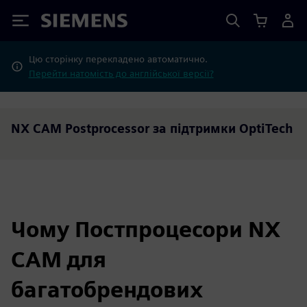
Siemens
Цю сторінку перекладено автоматично.
Перейти натомість до англійської версії?
NX CAM Postprocessor за підтримки OptiTech
Чому Постпроцесори NX
CAM для
багатобрендових