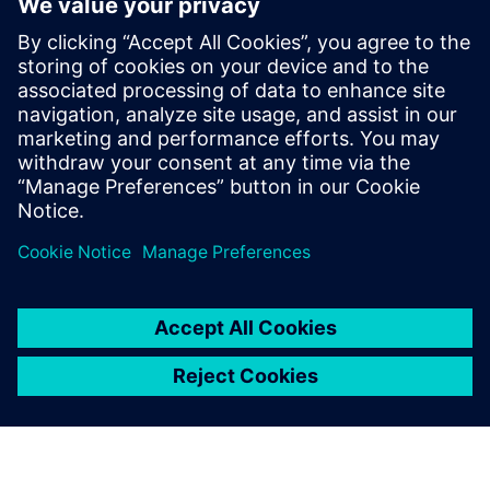
Спільнота Opcenter
Приєднуйтесь до розмови або отримайте відповіді на
всі запитання щодо програмного забезпечення
Opcenter.
Відвідайте спільноту