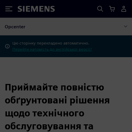
Siemens
Opcenter
Цю сторінку перекладено автоматично.
Перейти натомість до англійської версії?
Приймайте повністю
обґрунтовані рішення
щодо технічного
обслуговування та