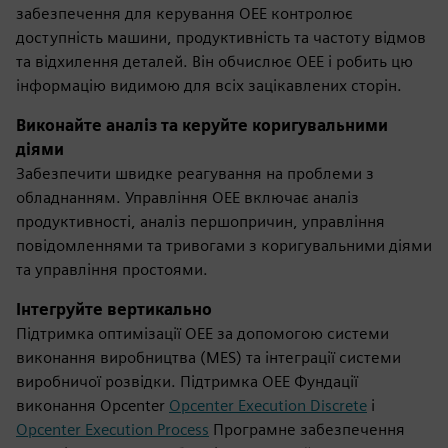
забезпечення для керування OEE контролює
доступність машини, продуктивність та частоту відмов
та відхилення деталей. Він обчислює OEE і робить цю
інформацію видимою для всіх зацікавлених сторін.
Виконайте аналіз та керуйте коригувальними
діями
Забезпечити швидке реагування на проблеми з
обладнанням. Управління OEE включає аналіз
продуктивності, аналіз першопричин, управління
повідомленнями та тривогами з коригувальними діями
та управління простоями.
Інтегруйте вертикально
Підтримка оптимізації OEE за допомогою системи
виконання виробництва (MES) та інтеграції системи
виробничої розвідки. Підтримка OEE Фундації
виконання Opcenter
Opcenter Execution Discrete
і
Opcenter Execution Process
Програмне забезпечення