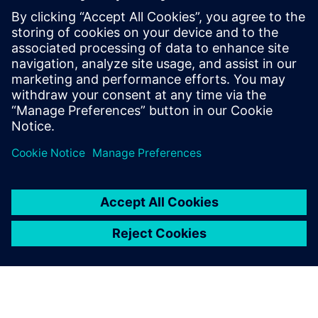
Додаткова інформація та ресурси
Докладніше
Передумови
жоден