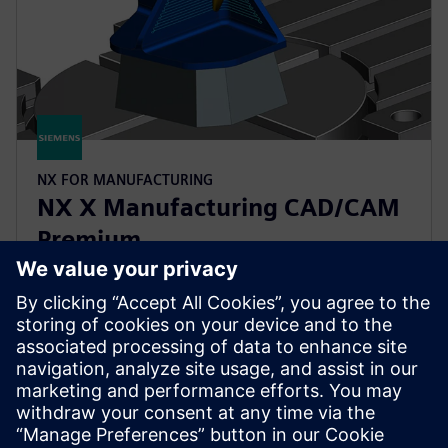
NX FOR MANUFACTURING
NX X Manufacturing CAD/CAM
Premium
Спростіть програмування складних деталей за
допомогою NX X Manufacturing Premium,
спираючись на вдосконалений продукт, за
допомогою багатоосьової обробки, що працює на
хмарних технологіях.