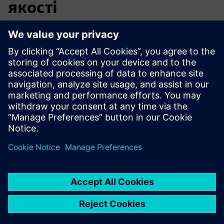
якості
MACO закрила розрив між дизайном та якістю,
автоматизувавши інспекційні документи, створивши
безперебійний процес CAD-QA, який покращив якість
деталей, зменшив витрати та зміцнив лідерство в
інноваціях.
Майєр і Ко. GmbH &amp; Co. KG - Історія клієнта