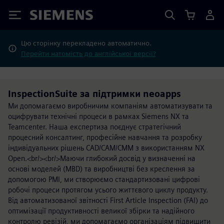
Siemens
Цю сторінку перекладено автоматично.
Перейти натомість до англійської версії?
InspectionSuite за підтримки neoapps
Ми допомагаємо виробничим компаніям автоматизувати та
оцифрувати технічні процеси в рамках Siemens NX та
Teamcenter. Наша експертиза поєднує стратегічний
процесний консалтинг, професійне навчання та розробку
індивідуальних рішень CAD/CAM/CMM з використанням NX
Open.<br/><br/>Маючи глибокий досвід у визначенні на
основі моделей (MBD) та виробництві без креслення за
допомогою PMI, ми створюємо стандартизовані цифрові
робочі процеси протягом усього життєвого циклу продукту.
Від автоматизованої звітності First Article Inspection (FAI) до
оптимізації продуктивності великої збірки та надійного
контролю ревізій, ми допомагаємо організаціям підвищити