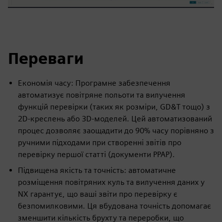
Переваги
Економія часу: Програмне забезпечення
автоматизує повітряне польоти та вилучення
функцій перевірки (таких як розміри, GD&T тощо) з
2D-креслень або 3D-моделей. Цей автоматизований
процес дозволяє заощадити до 90% часу порівняно з
ручними підходами при створенні звітів про
перевірку першої статті (документи PPAP).
Підвищена якість та точність: автоматичне
розміщення повітряних куль та вилучення даних у
NX гарантує, що ваші звіти про перевірку є
безпомилковими. Ця вбудована точність допомагає
зменшити кількість брухту та переробки, що