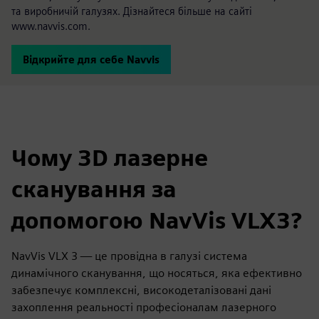
та виробничій галузях. Дізнайтеся більше на сайті
www.navvis.com.
Відкрийте для себе Navvis
Чому 3D лазерне
сканування за
допомогою NavVis VLX3?
NavVis VLX 3 — це провідна в галузі система
динамічного сканування, що носяться, яка ефективно
забезпечує комплексні, високодеталізовані дані
захоплення реальності професіоналам лазерного