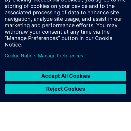
Інформація про товар: NavVis VLX-3
Технічна специфікація: NavVis VLX-3
Передумови