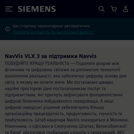
Siemens
Цю сторінку перекладено автоматично.
Перейти натомість до англійської версії?
NavVis VLX 3 за підтримки Navvis
ПОБУДУЙТЕ КРАЩУ РЕАЛЬНІСТЬ — Подолите розрив між
фізичним та цифровим світами за допомогою технології
захоплення реальності, яка забезпечує цифрову основу для
світу, в якому ви хочете жити. Ми постачаємо швидкі,
надійні просторові дані постачальникам послуг та
підприємствам, які прагнуть зафіксувати фотореалістичні
цифрові близнюки побудованого середовища. А наші
цифрові заводські рішення забезпечують більшу
організаційну працездатність, продуктивність, гнучкість та
прибутковість. Штаб-квартира NavVis знаходиться в Мюнхені,
Німеччина, з офісами в Сполучених Штатах, Великобританії
та Китаї, обслуговує глобальних клієнтів у геодезичній, AEC