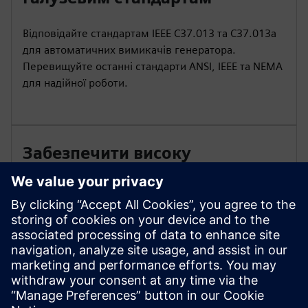
Відповідайте стандартам IEEE C37.013 та C37.013a
для автоматичних вимикачів генератора.
Перевищуйте останні стандарти ANSI, IEEE та NEMA
для надійної роботи.
Забезпечити високу
продуктивність
Виконайте до 50 повних перебоїв з повною
несправністю. Очікуйте тривалий життєвий цикл
автоматичного вимикача з до 10 000 операцій з
механічною витривалістю.