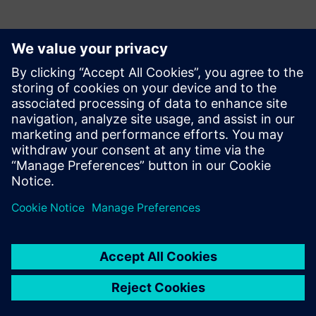
Ресурси й супутні
продукти
Додаткова інформація та ресурси
Masmec - Продукт цифровий близнюк