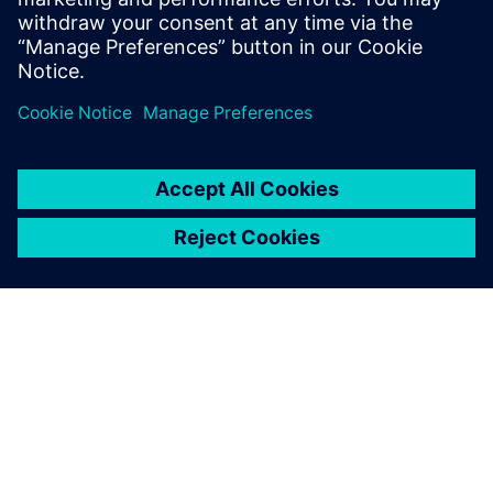
Masmec - Промисловий IoT для моніторингу машин
ПРО SIEMENS