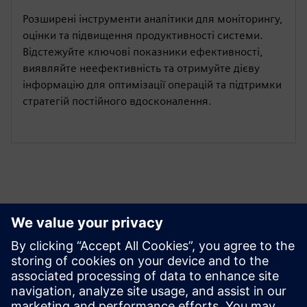
Розширені інструменти аналітики для моніторингу,
оцінки та підвищення продуктивності системи.
Відстежуйте ключові показники ефективності,
виявляйте неефективність та отримуйте дієву
інформацію для оптимізації операцій та підтримки
стратегій постійного вдосконалення.
Ресурси й супутні
продукти
Додаткова інформація та ресурси