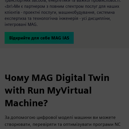
транспортних засобів, енергетики та важкої промисловості.
<br/>Ми є партнером з повним спектром послуг для наших
клієнтів - проектні послуги, машинобудування, системна
експертиза та технологічна інженерія - усі дисципліни,
інтегровані MAG.
Відкрийте для себе MAG IAS
Чому MAG Digital Twin
with Run MyVirtual
Machine?
За допомогою цифрової моделі машини ви можете
створювати, перевіряти та оптимізувати програми NC