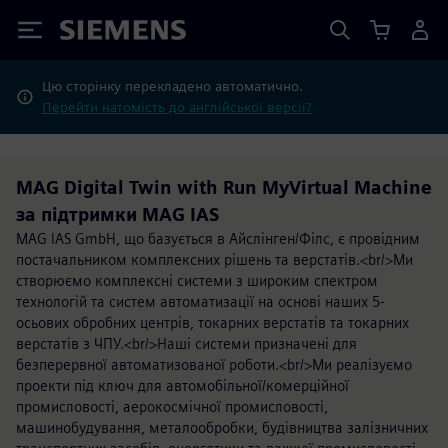
Siemens
Цю сторінку перекладено автоматично.
Перейти натомість до англійської версії?
MAG Digital Twin with Run MyVirtual Machine
за підтримки MAG IAS
MAG IAS GmbH, що базується в Айслінген/Філс, є провідним
постачальником комплексних рішень та верстатів.<br/>Ми
створюємо комплексні системи з широким спектром
технологій та систем автоматизації на основі наших 5-
осьових обробних центрів, токарних верстатів та токарних
верстатів з ЧПУ.<br/>Наші системи призначені для
безперервної автоматизованої роботи.<br/>Ми реалізуємо
проекти під ключ для автомобільної/комерційної
промисловості, аерокосмічної промисловості,
машинобудування, металообробки, будівництва залізничних