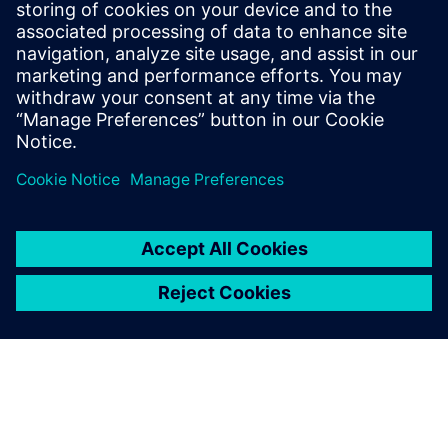
несправностей та навчання з швидкою та
глибокою підтримкою питань або усунення
несправностей від MAG Service