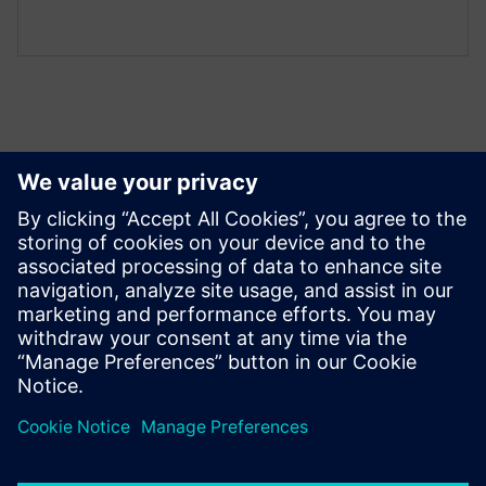
Ресурси й супутні
продукти
Додаткова інформація та ресурси
Веб-сайт: ЛЮТ & ДЮМХЕН