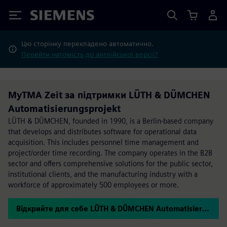
Siemens
Цю сторінку перекладено автоматично.
Перейти натомість до англійської версії?
MyTMA Zeit за підтримки LÜTH & DÜMCHEN
Automatisierungsprojekt
LÜTH & DÜMCHEN, founded in 1990, is a Berlin-based company
that develops and distributes software for operational data
acquisition. This includes personnel time management and
project/order time recording. The company operates in the B2B
sector and offers comprehensive solutions for the public sector,
institutional clients, and the manufacturing industry with a
workforce of approximately 500 employees or more.
Відкрийте для себе LÜTH & DÜMCHEN Automatisierungsprojekt