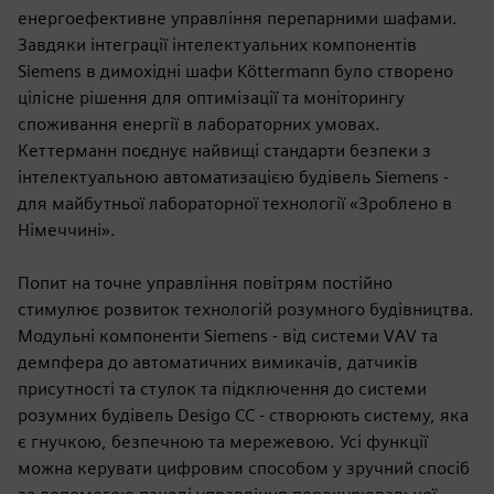
енергоефективне управління перепарними шафами.
Завдяки інтеграції інтелектуальних компонентів
Siemens в димохідні шафи Köttermann було створено
цілісне рішення для оптимізації та моніторингу
споживання енергії в лабораторних умовах.
Кеттерманн поєднує найвищі стандарти безпеки з
інтелектуальною автоматизацією будівель Siemens -
для майбутньої лабораторної технології «Зроблено в
Німеччині».
Попит на точне управління повітрям постійно
стимулює розвиток технологій розумного будівництва.
Модульні компоненти Siemens - від системи VAV та
демпфера до автоматичних вимикачів, датчиків
присутності та стулок та підключення до системи
розумних будівель Desigo CC - створюють систему, яка
є гнучкою, безпечною та мережевою. Усі функції
можна керувати цифровим способом у зручний спосіб