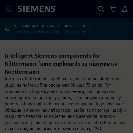
Siemens
Цю сторінку перекладено автоматично.
Перейти натомість до англійської версії?
Intelligent Siemens components for
Köttermann fume cupboards за підтримки
Koettermann
Компанія Köttermann виробляє гнучкі сталеві лабораторні
рішення поблизу Ганновера вже більше 75 років. Тут
створюються індивідуальні компоненти, які спрощують
повсякденну лабораторну роботу, забезпечують стабільну
роботу лабораторії та безпечне середовище. Індивідуальне
обладнання включає лабораторні меблі та перегарні шафи,
шафи для безпеки та небезпечних матеріалів, а також
різноманітні рішення для постачання носіїв.<br/>Національні
та міжнародні клієнти підтримуються понад 150