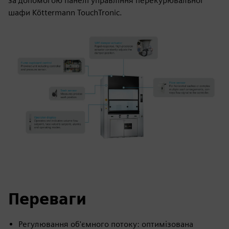
за допомогою панелі управління перекурювальної
шафи Köttermann TouchTronic.
Переваги
Регулювання об'ємного потоку: оптимізована