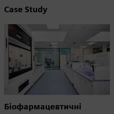
Case Study
Біофармацевтичні