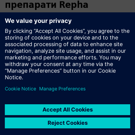
препарати Repha
Зростаючі просторові вимоги спонукали до всебічного
редизайну лабораторних приміщень Repha. Проект був
розпочатий швидко і в близькій перспективі
координація з архітекторами та планувальниками
лабораторій.
Тематичне дослідження Біофармацевтичних препаратів Repha