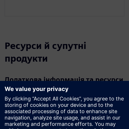
Ресурси й супутні
продукти
Додаткова інформація та ресурси
Посібник із впровадження NX: Почніть роботу в
найкращих умовах
Передумови
Будьте оснащені NX CAD/CAM або плануйте його