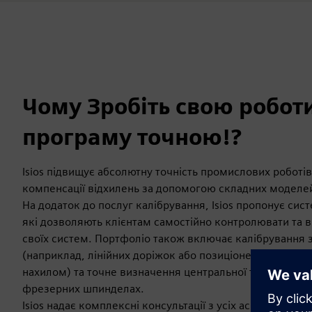
Чому Зробіть свою робот
програму точною!?
Isios підвищує абсолютну точність промислових робот
компенсації відхилень за допомогою складних моделе
На додаток до послуг калібрування, Isios пропонує сис
які дозволяють клієнтам самостійно контролювати та в
своїх систем. Портфоліо також включає калібрування 
(наприклад, лінійних доріжок або позиціонерів, таких 
нахилом) та точне визначення центральної точки інстр
фрезерних шпинделах.
Isios надає комплексні консультації з усіх аспектів точн