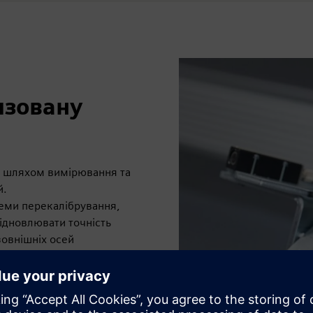
изовану
ів шляхом вимірювання та
й.
теми перекалібрування,
ідновлювати точність
зовнішніх осей
як таблиці з поворотним
ументу, наприклад, на
ості роботи та процесу.