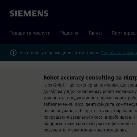
Siemens
Товари та послуги
Рішення
Галузі
Партнерсь
Цю сторінку перекладено автоматично.
Перейти натомість
Robot accuracy consulting за під
Isios GmbH - це інженерна компанія, що спец
досвідом у вдосконаленому роботизованому 
точності та продуктивності промислових роб
забезпечення, Isios ідентифікує та компенс
позиціонування. Ця здатність має вирішальн
покращення загальної якості виробництва. 
підприємствам максимізувати ефективність т
результатів у вимогливих застосуваннях.