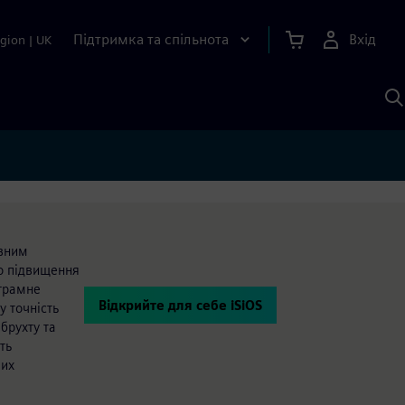
Підтримка та спільнота
Вхід
gion
|
UK
П
д
Ш
овним
о підвищення
ограмне
Відкрийте для себе iSiOS
у точність
брухту та
ть
вих