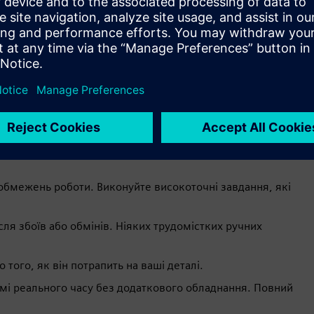
рішення - особливо для
ладнання на замовлення.
обмежень роботи. Виконуйте високоточні завдання, які
ля збоїв або обмінів. Ніяких трудомістких ручних
того, як він потрапить на ваші деталі.
мі реального часу без додаткового обладнання. Повний