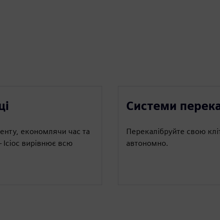
ці
Системи перек
енту, економлячи час та
Перекалібруйте свою клі
 Ісіос вирівнює всю
автономно.