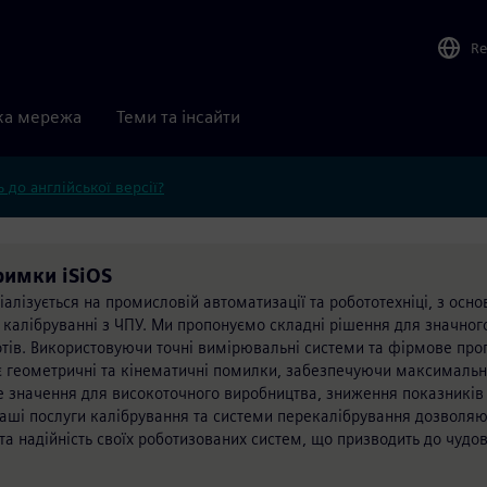
Re
ка мережа
Теми та інсайти
 до англійської версії?
тримки iSiOS
іалізується на промисловій автоматизації та робототехніці, з осн
калібруванні з ЧПУ. Ми пропонуємо складні рішення для значног
отів. Використовуючи точні вимірювальні системи та фірмове пр
ує геометричні та кінематичні помилки, забезпечуючи максимальн
е значення для високоточного виробництва, зниження показників 
Наші послуги калібрування та системи перекалібрування дозволяю
а надійність своїх роботизованих систем, що призводить до чудо