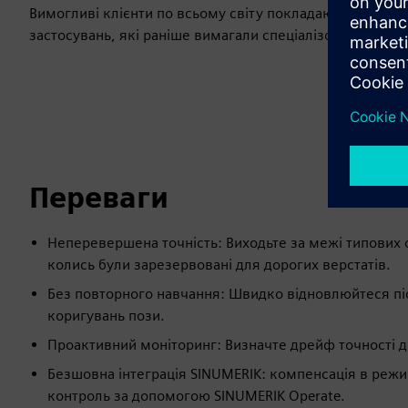
Вимогливі клієнти по всьому світу покладаються на ці 
застосувань, які раніше вимагали спеціалізованого об
Переваги
Неперевершена точність: Виходьте за межі типових 
колись були зарезервовані для дорогих верстатів.
Без повторного навчання: Швидко відновлюйтеся піс
коригувань пози.
Проактивний моніторинг: Визначте дрейф точності до 
Безшовна інтеграція SINUMERIK: компенсація в режи
контроль за допомогою SINUMERIK Operate.