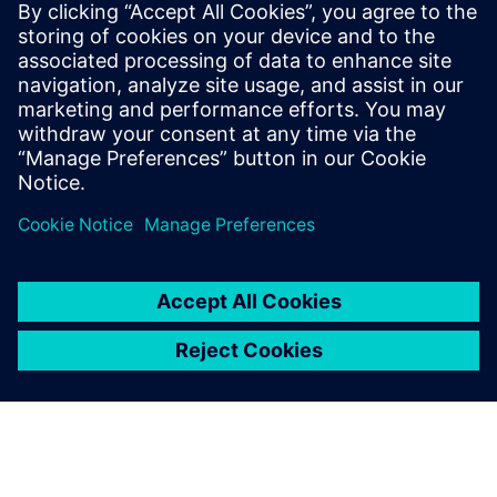
Веб-сервіси Bühler
Практичний та ефективний підхід до інженерної
автоматизації. Рішення підтримує спрощене створення
проектів, централізовану обробку даних та інтеграцію
між ключовими платформами.