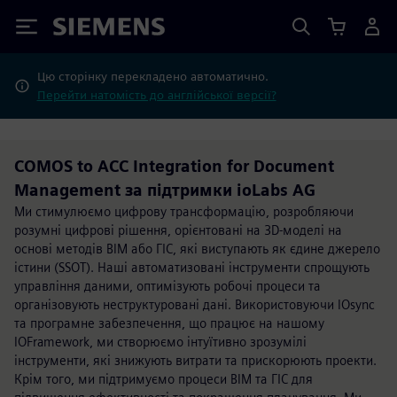
Siemens
Цю сторінку перекладено автоматично.
Перейти натомість до англійської версії?
COMOS to ACC Integration for Document
Management за підтримки ioLabs AG
Ми стимулюємо цифрову трансформацію, розробляючи
розумні цифрові рішення, орієнтовані на 3D-моделі на
основі методів BIM або ГІС, які виступають як єдине джерело
істини (SSOT). Наші автоматизовані інструменти спрощують
управління даними, оптимізують робочі процеси та
організовують неструктуровані дані. Використовуючи IOsync
та програмне забезпечення, що працює на нашому
IOFramework, ми створюємо інтуїтивно зрозумілі
інструменти, які знижують витрати та прискорюють проекти.
Крім того, ми підтримуємо процеси BIM та ГІС для