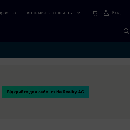
Підтримка та спільнота
Вхід
gion
|
UK
П
д
Ш
Відкрийте для себе Inside Reality AG