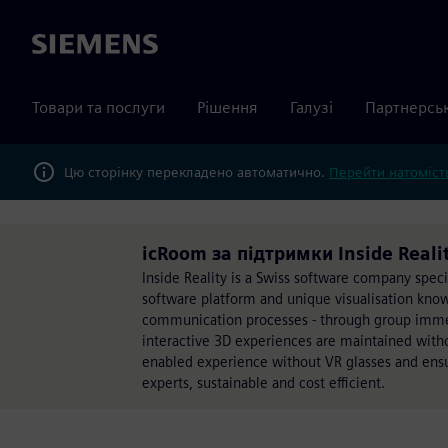
Siemens
Товари та послуги
Рішення
Галузі
Партнерсь
Цю сторінку перекладено автоматично.
Перейти натомість
icRoom за підтримки Inside Reali
Inside Reality is a Swiss software company speci
software platform and unique visualisation know-
communication processes - through group immers
interactive 3D experiences are maintained with
enabled experience without VR glasses and en
experts, sustainable and cost efficient.