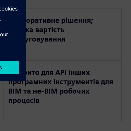
Корпоративне рішення;
Низька вартість
обслуговування
Відкрито для API інших
програмних інструментів для
BIM та не-BIM робочих
процесів