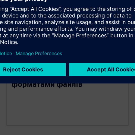
Невласницький підхід
Сумісний з більш ніж 40+
форматами файлів