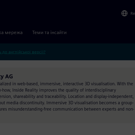
Re
ка мережа
Теми та інсайти
 до англійської версії?
ty AG
alized in web-based, immersive, interactive 3D visualisation. With the
how, Inside Reality improves the quality of interdisciplinary
ion, shareability and traceability. Location and display-independent,
out media discontinuity. Immersive 3D visualisation becomes a group-
sures misunderstanding-free communication between experts and non-