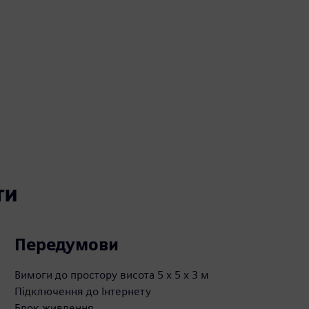
ти
Передумови
Вимоги до простору висота 5 х 5 х 3 м
Підключення до Інтернету
Блок живлення