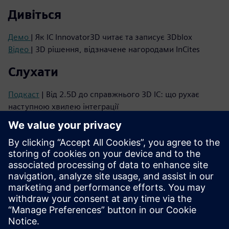
Дивіться
Демо
| Як IC Innovator3D читає та записує 3Dblox
Відео
| 3D рішення, відзначене нагородами InCites
Слухати
Подкаст
| Від 2.5D до справжнього 3D IC: що рухає
наступною хвилею інтеграції
Подкаст
| Чому 3D-мікросхеми потребують зміни
мислення - і як це зробити
Читайте
Брошура
| Набір рішень для ІК Innovator3D
Серія електронних книг
| Ваш посібник з успішної
гетерогенної інтеграції