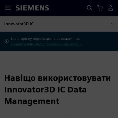
Siemens
Innovator3D IC
Цю сторінку перекладено автоматично.
Перейти натомість до англійської версії?
Навіщо використовувати
Innovator3D IC Data
Management