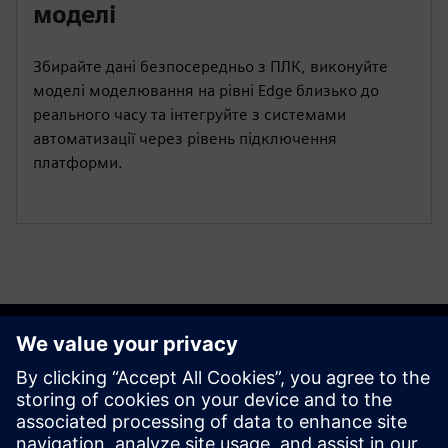
моделі
Збирайте дані безпосередньо з ПЛК, виконуйте
моделі моделювання на рівні Edge близько до
реального часу та інтегруйте з системами
автоматизації через рівень підключення
платформи.
Розпочати