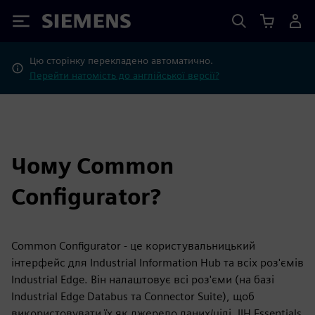
Siemens
Цю сторінку перекладено автоматично.
Перейти натомість до англійської версії?
Чому Common
Configurator?
Common Configurator - це користувальницький
інтерфейс для Industrial Information Hub та всіх роз'ємів
Industrial Edge. Він налаштовує всі роз'єми (на базі
Industrial Edge Databus та Connector Suite), щоб
використовувати їх як джерело даних/цілі, IIH Essentials