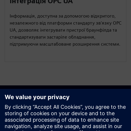
інтеграція OPC UA
Інформація, доступна за допомогою відкритого,
незалежного від платформи стандарту зв'язку OPC
UA, дозволяє інтегрувати пристрої браунфілда та
стандартизувати застаріле обладнання,
підтримуючи масштабоване розширення системи.
Розпочати