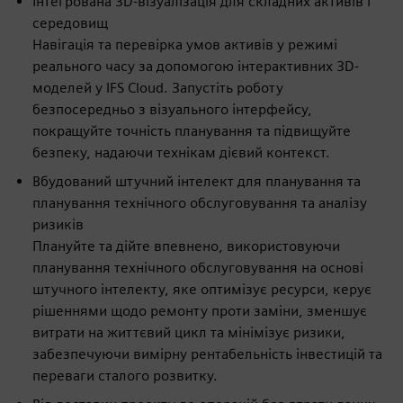
Інтегрована 3D-візуалізація для складних активів і
середовищ
Навігація та перевірка умов активів у режимі
реального часу за допомогою інтерактивних 3D-
моделей у IFS Cloud. Запустіть роботу
безпосередньо з візуального інтерфейсу,
покращуйте точність планування та підвищуйте
безпеку, надаючи технікам дієвий контекст.
Вбудований штучний інтелект для планування та
планування технічного обслуговування та аналізу
ризиків
Плануйте та дійте впевнено, використовуючи
планування технічного обслуговування на основі
штучного інтелекту, яке оптимізує ресурси, керує
рішеннями щодо ремонту проти заміни, зменшує
витрати на життєвий цикл та мінімізує ризики,
забезпечуючи вимірну рентабельність інвестицій та
переваги сталого розвитку.