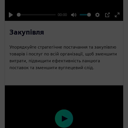
a
y
00:00
P
M
S
P
E
l
u
e
I
n
Закупівля
a
t
t
P
t
y
e
t
e
Упорядкуйте стратегічне постачання та закупівлю
i
r
товарів і послуг по всій організації, щоб зменшити
n
f
витрати, підвищити ефективність ланцюга
поставок та зменшити вуглецевий слід.
g
u
s
l
l
s
c
r
e
e
P