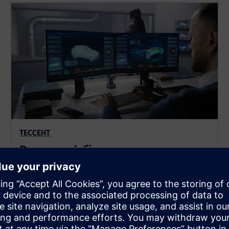
ТЕССЕНТ
Режим місії
Поєднуйте автоматизацію та IP на мікросхемі,
щоб забезпечити тестування та діагностику
мікросхеми в будь-який момент функціональної
роботи автомобіля - основна вимога стандарту
ISO 26262.