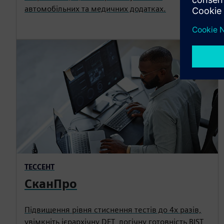
автомобільних та медичних додатках.
ТЕССЕНТ
СканПро
Підвищення рівня стиснення тестів до 4х разів,
увімкніть ієрархічну DFT, логічну готовність BIST