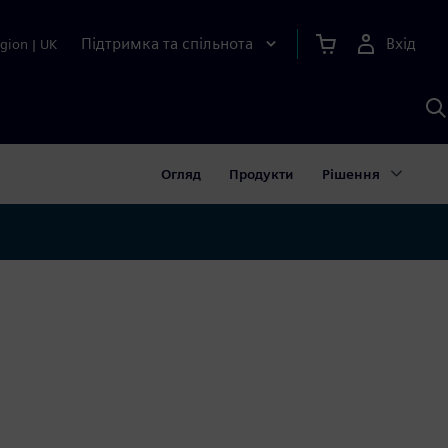
Підтримка та спільнота
Вхід
gion
|
UK
П
д
Ш
Огляд
Продукти
Рішення