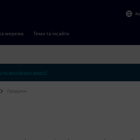
Re
ка мережа
Теми та інсайти
 до англійської версії?
Продукти