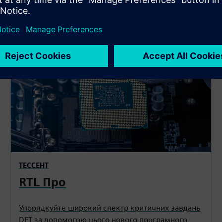
ТЕССЕНТ
RTL Про
Упорядкуйте широкий спектр критичних завдань
DFT за допомогою цього нового програмного