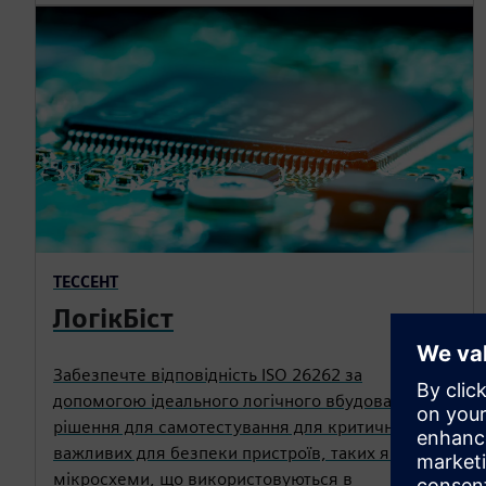
ТЕССЕНТ
ЛогікБіст
Забезпечте відповідність ISO 26262 за
допомогою ідеального логічного вбудованого
рішення для самотестування для критично
важливих для безпеки пристроїв, таких як
мікросхеми, що використовуються в