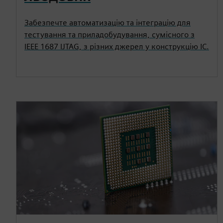
Забезпечте автоматизацію та інтеграцію для
тестування та приладобудування, сумісного з
IEEE 1687 IJTAG, з різних джерел у конструкцію ІС.