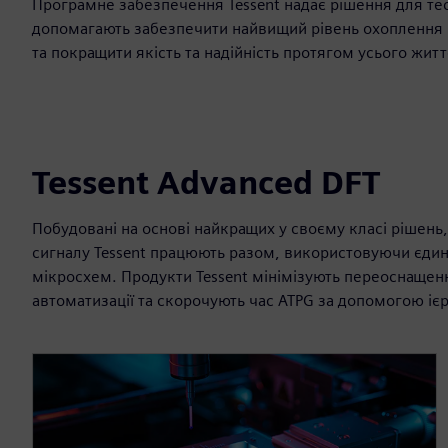
Програмне забезпечення Tessent надає рішення для те
допомагають забезпечити найвищий рівень охоплення 
та покращити якість та надійність протягом усього жит
Tessent Advanced DFT
Побудовані на основі найкращих у своєму класі рішень,
сигналу Tessent працюють разом, використовуючи єдин
мікросхем. Продукти Tessent мінімізують переоснаще
автоматизації та скорочують час ATPG за допомогою ієр