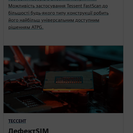
Можливість застосування Tessent FastScan до
більшості будь-якого типу конструкції робить
його найбільш універсальним доступним
рішенням ATPG.
ТЕССЕНТ
ДефектSIM