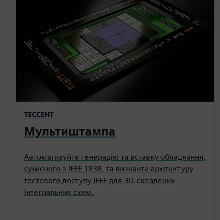
ТЕССЕНТ
Мультиштампа
Автоматизуйте генерацію та вставку обладнання,
сумісного з IEEE 1838, та визначте архітектуру
тестового доступу IEEE для 3D-складених
інтегральних схем.