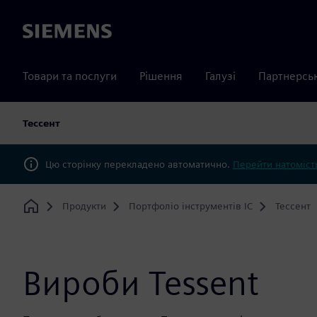
Siemens
Товари та послуги
Рішення
Галузі
Партнерсь
Тессент
Цю сторінку перекладено автоматично.
Перейти натомість
Продукти
Портфоліо інструментів IC
Тессент
Home
Вироби Tessent