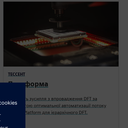
ТЕССЕНТ
Платформа
Скоротіть зусилля з впровадження DFT за
допомогою оптимальної автоматизації потоку
Tessent Platform для ієрархічного DFT.