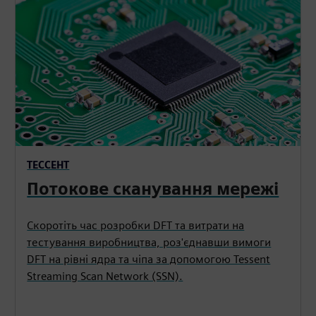
ТЕССЕНТ
Потокове сканування мережі
Скоротіть час розробки DFT та витрати на
тестування виробництва, роз'єднавши вимоги
DFT на рівні ядра та чіпа за допомогою Tessent
Streaming Scan Network (SSN).