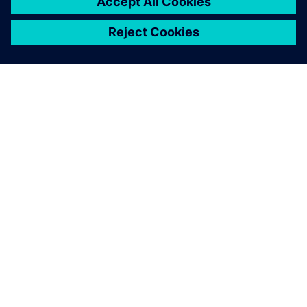
ПРО SIEMENS
ІНФОРМАЦІЯ ПРО КОМПАНІЮ
ЗВ'ЯЗОК ІЗ НАМИ
ПРАЦЕВЛАШТУВАННЯ