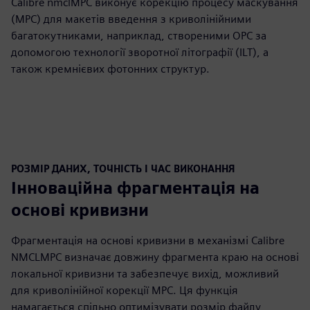
Calibre nmclMPC виконує корекцію процесу маскування
(MPC) для макетів введення з криволінійними
багатокутниками, наприклад, створеними OPC за
допомогою технології зворотної літографії (ILT), а
також кремнієвих фотонних структур.
РОЗМІР ДАНИХ, ТОЧНІСТЬ І ЧАС ВИКОНАННЯ
Інноваційна фрагментація на
основі кривизни
Фрагментація на основі кривизни в механізмі Calibre
NMCLMPC визначає довжину фрагмента краю на основі
локальної кривизни та забезпечує вихід, можливий
для криволінійної корекції MPC. Ця функція
намагається спільно оптимізувати розмір файлу,