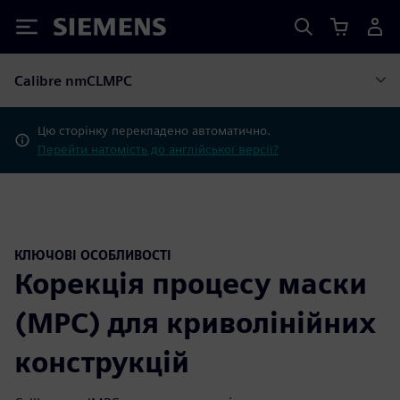
Siemens
Calibre nmCLMPC
Цю сторінку перекладено автоматично.
Перейти натомість до англійської версії?
КЛЮЧОВІ ОСОБЛИВОСТІ
Корекція процесу маски
(MPC) для криволінійних
конструкцій