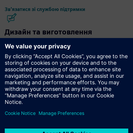
Зв'язатися зі службою підтримки
Дизайн та виготовлення
мікросхем Calibre
Набір інструментів Calibre забезпечує точну,
ефективну та всебічну перевірку та оптимізацію
мікросхем для всіх вузлів процесів та стилів
проектування, мінімізуючи використання ресурсів та
графіки стрічок.
Вчіться у експертів