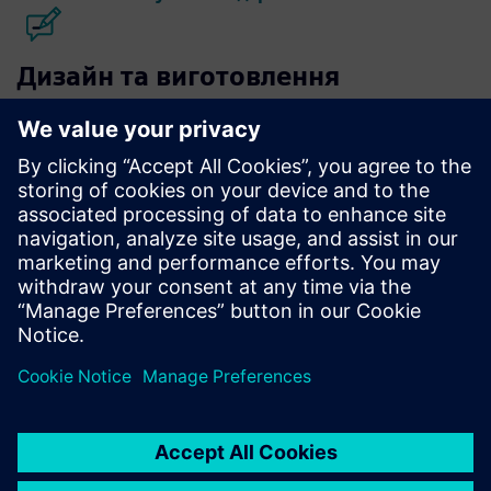
Дизайн та виготовлення
мікросхем Calibre
Набір інструментів Calibre забезпечує точну,
ефективну та всебічну перевірку та оптимізацію
мікросхем для всіх вузлів процесів та стилів
проектування, мінімізуючи використання ресурсів та
графіки стрічок.
Вчіться у експертів