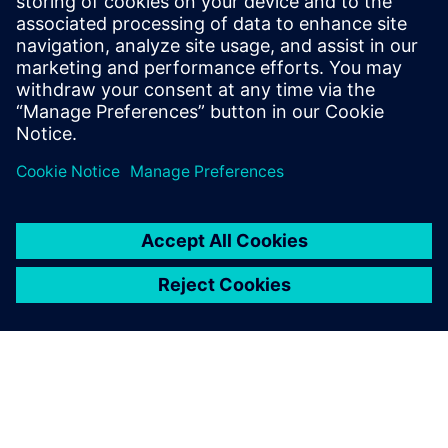
мікросхем для всіх вузлів процесів та стилів
проектування, мінімізуючи використання ресурсів та
графіки стрічок.
Вчіться у експертів