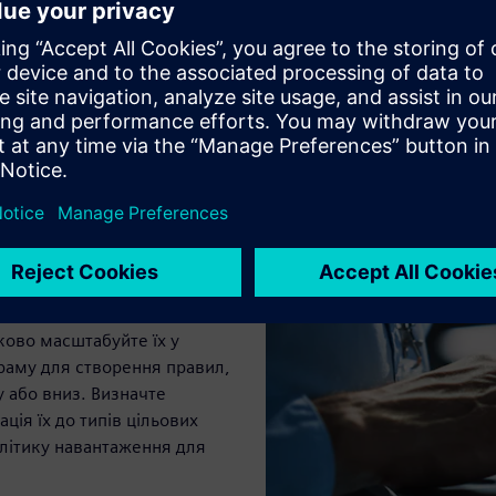
 за допомогою
ково масштабуйте їх у
граму для створення правил,
 або вниз. Визначте
ція їх до типів цільових
літику навантаження для