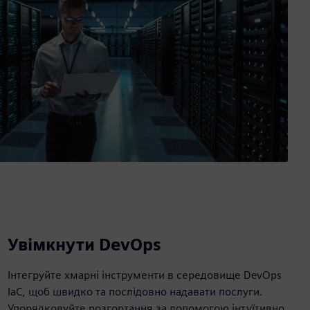
Увімкнути DevOps
Інтегруйте хмарні інструменти в середовище DevOps
IaC, щоб швидко та послідовно надавати послуги.
Упорядковуйте розгортання за допомогою інтуїтивно