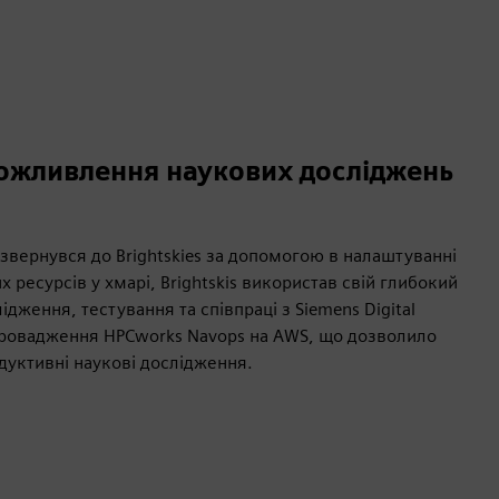
Уможливлення наукових досліджень
 звернувся до Brightskies за допомогою в налаштуванні
ресурсів у хмарі, Brightskis використав свій глибокий
ідження, тестування та співпраці з Siemens Digital
впровадження HPCworks Navops на AWS, що дозволило
уктивні наукові дослідження.