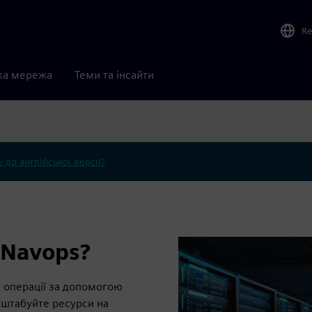
Re
ка мережа
Теми та інсайти
 до англійської версії?
 Navops?
і операції за допомогою
сштабуйте ресурси на