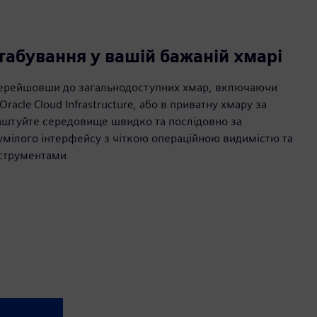
абування у вашій бажаній хмарі
 перейшовши до загальнодоступних хмар, включаючи
Oracle Cloud Infrastructure, або в приватну хмару за
аштуйте середовище швидко та послідовно за
умілого інтерфейсу з чіткою операційною видимістю та
нструментами