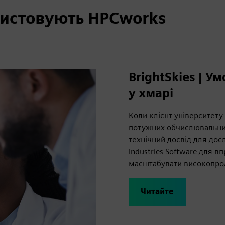
ористовують HPCworks
BrightSkies | 
у хмарі
Коли клієнт університету
потужних обчислювальних 
технічний досвід для досл
Industries Software для 
масштабувати високопрод
Читайте