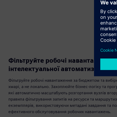
Фільтруйте робочі навантаження
інтелектуальної автоматизації
Фільтруйте робочі навантаження за бюджетом та вибір
хмарі, а не локально. Захоплюйте бізнес-логіку та про
які автоматично масштабують розгортання вузлів вгору
правила фільтрування запитів на ресурси та маршрутиза
екземплярів, використовуючи метадані завдання та по
ефективного обслуговування робочих навантажень.