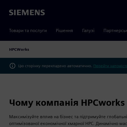
Siemens
Товари та послуги
Рішення
Галузі
Партнерсь
HPCWorks
Цю сторінку перекладено автоматично.
Перейти натомість
Чому компанія HPCworks
Максимізуйте вплив на бізнес та підтримуйте глобальн
оптимізованої економічної хмарної HPC. Динамічно ма