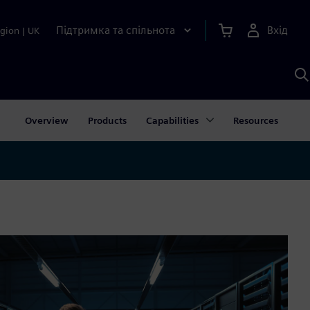
Підтримка та спільнота
Вхід
gion
|
UK
П
д
Ш
Overview
Products
Capabilities
Resources