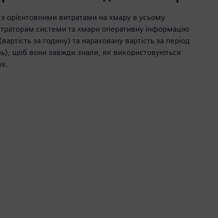
і з орієнтовними витратами на хмару в усьому
істраторам системи та хмари оперативну інформацію
артість за годину) та нараховану вартість за період
нь), щоб вони завжди знали, як використовуються
ує.