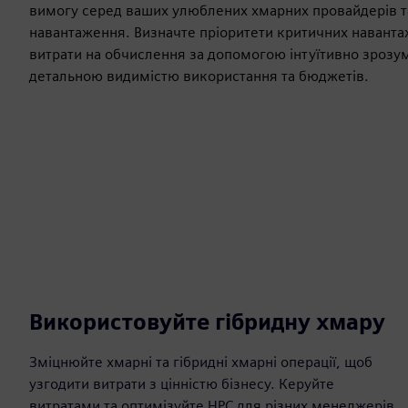
вимогу серед ваших улюблених хмарних провайдерів 
навантаження. Визначте пріоритети критичних навант
витрати на обчислення за допомогою інтуїтивно зрозум
детальною видимістю використання та бюджетів.
Використовуйте гібридну хмару
Зміцнюйте хмарні та гібридні хмарні операції, щоб
узгодити витрати з цінністю бізнесу. Керуйте
витратами та оптимізуйте HPC для різних менеджерів