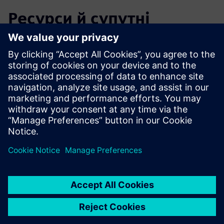
Ресурси й супутні
продукти
Додаткова інформація та ресурси
3D інвентаризаційна документація та управління
даними (лише німецька мова)