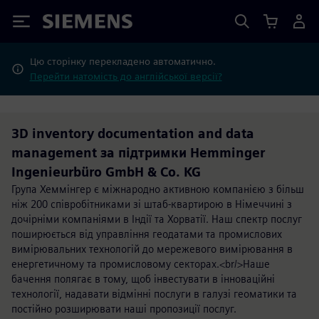
Siemens
Цю сторінку перекладено автоматично.
Перейти натомість до англійської версії?
3D inventory documentation and data
management за підтримки Hemminger
Ingenieurbüro GmbH & Co. KG
Група Хеммінгер є міжнародно активною компанією з більш
ніж 200 співробітниками зі штаб-квартирою в Німеччині з
дочірніми компаніями в Індії та Хорватії. Наш спектр послуг
поширюється від управління геодатами та промислових
вимірювальних технологій до мережевого вимірювання в
енергетичному та промисловому секторах.<br/>Наше
бачення полягає в тому, щоб інвестувати в інноваційні
технології, надавати відмінні послуги в галузі геоматики та
постійно розширювати наші пропозиції послуг.