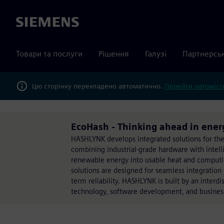
Siemens
Товари та послуги
Рішення
Галузі
Партнерсь
Цю сторінку перекладено автоматично.
Перейти натомість
EcoHash - Thinking ahead in ener
HASHLYNK develops integrated solutions for the
combining industrial-grade hardware with intel
renewable energy into usable heat and computin
solutions are designed for seamless integration i
term reliability. HASHLYNK is built by an interdi
technology, software development, and business