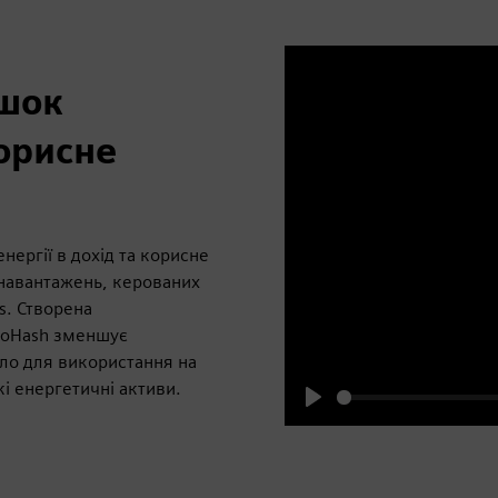
ишок
корисне
ергії в дохід та корисне
навантажень, керованих
s. Створена
EcoHash зменшує
пло для використання на
кі енергетичні активи.
Play