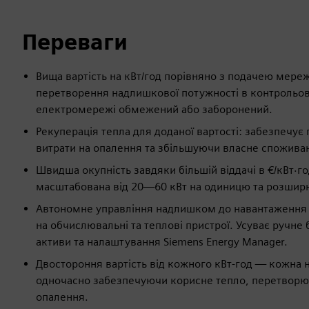
Переваги
Вища вартість на кВт/год порівняно з подачею мереж
перетворення надлишкової потужності в контрольов
електромережі обмежений або заборонений.
Рекуперація тепла для доданої вартості: забезпечує
витрати на опалення та збільшуючи власне спожива
Швидша окупність завдяки більшій віддачі в €/кВт·г
масштабована від 20—60 кВт на одиницю та розшир
Автономне управління надлишком до навантаження - 
на обчислювальні та теплові пристрої. Усуває ручне
активи та налаштування Siemens Energy Manager.
Двостороння вартість від кожного кВт-год — кожна
одночасно забезпечуючи корисне тепло, перетворюю
опалення.