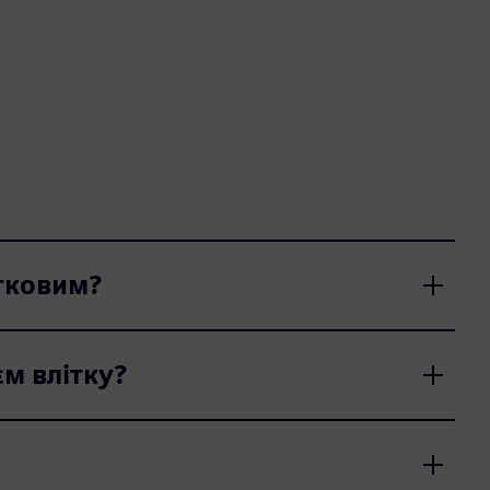
утковим?
м влітку?