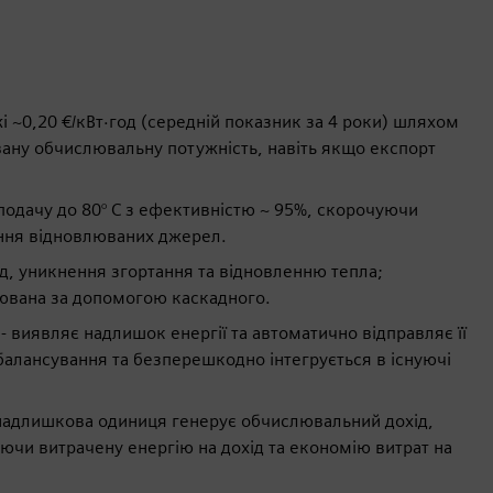
і ~0,20 €/кВт·год (середній показник за 4 роки) шляхом
ану обчислювальну потужність, навіть якщо експорт
 подачу до 80° C з ефективністю ~ 95%, скорочуючи
ння відновлюваних джерел.
од, уникнення згортання та відновленню тепла;
ювана за допомогою каскадного.
виявляє надлишок енергії та автоматично відправляє її
 балансування та безперешкодно інтегрується в існуючі
 надлишкова одиниця генерує обчислювальний дохід,
чи витрачену енергію на дохід та економію витрат на