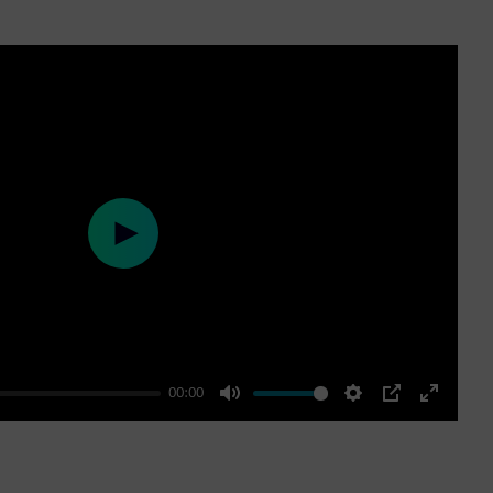
Play
00:00
Mute
Settings
PIP
Enter
fullscre