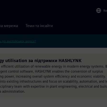
Re
ка мережа
Теми та інсайти
 до англійської версії?
gy utilisation за підтримки HASHLYNK
 efficient utilization of renewable energy in modern energy systems. 
ligent control software, HASHLYNK enables the conversion of surplus
g power, increasing overall system efficiency and economic viability.
nto existing infrastructures and focus on scalability, automation, and 
sciplinary team with expertise in plant engineering, electrical and buil
 administration.