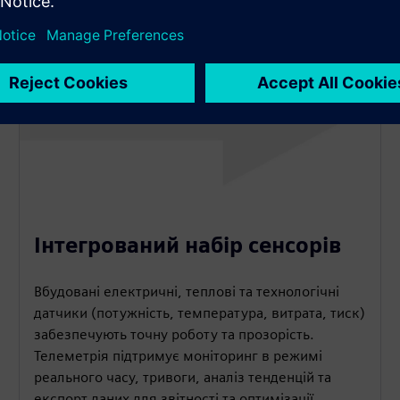
Інтегрований набір сенсорів
Вбудовані електричні, теплові та технологічні
датчики (потужність, температура, витрата, тиск)
забезпечують точну роботу та прозорість.
Телеметрія підтримує моніторинг в режимі
реального часу, тривоги, аналіз тенденцій та
експорт даних для звітності та оптимізації