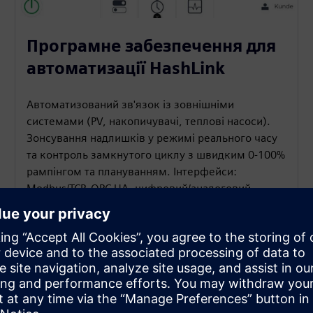
Програмне забезпечення для
автоматизації HashLink
Автоматизований зв'язок із зовнішніми
системами (PV, накопичувачі, теплові насоси).
Зонсування надлишків у режимі реального часу
та контроль замкнутого циклу з швидким 0-100%
рампінгом та плануванням. Інтерфейси:
Modbus/TCP, OPC UA, цифровий/аналоговий
вводу/виведення, REST; призначений для
середовищ Siemens.