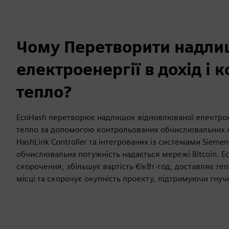
Чому Перетворити надл
електроенергії в дохід і 
тепло?
EcoHash перетворює надлишок відновлюваної електроен
тепло за допомогою контрольованих обчислювальних 
HashLink Controller та інтегрованих із системами Siemen
обчислювальна потужність надається мережі Bitcoin. 
скорочення, збільшує вартість €/кВт·год, доставляє те
місці та скорочує окупність проекту, підтримуючи гнуч