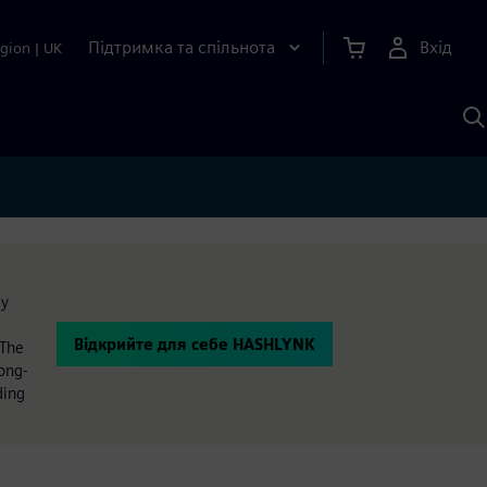
Підтримка та спільнота
Вхід
gion
|
UK
П
д
Ш
By
Відкрийте для себе HASHLYNK
 The
long-
ding