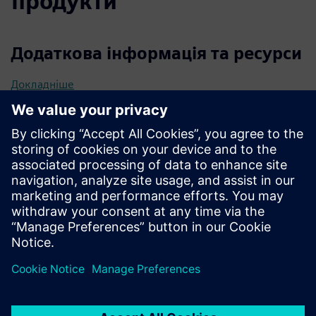
продукти
Додаткова інформація та ресурси
Докладніше
Передумови
Готовність надати глибоке уявлення про ваші бізнес-
процеси, операції, цілі та технічний ландшафт
Доступність брати участь у семінарах, щоб наші
експерти могли забезпечити максимальну цінність для
вашого бізнесу у підході спільного створення