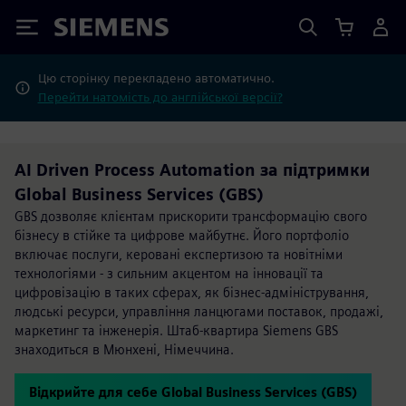
Siemens
Цю сторінку перекладено автоматично.
Перейти натомість до англійської версії?
AI Driven Process Automation за підтримки
Global Business Services (GBS)
GBS дозволяє клієнтам прискорити трансформацію свого
бізнесу в стійке та цифрове майбутнє. Його портфоліо
включає послуги, керовані експертизою та новітніми
технологіями - з сильним акцентом на інновації та
цифровізацію в таких сферах, як бізнес-адміністрування,
людські ресурси, управління ланцюгами поставок, продажі,
маркетинг та інженерія. Штаб-квартира Siemens GBS
знаходиться в Мюнхені, Німеччина.
Відкрийте для себе Global Business Services (GBS)