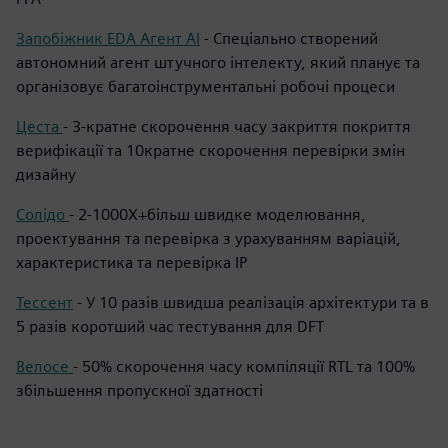
Запобіжник EDA Агент AI
- Спеціально створений
автономний агент штучного інтелекту, який планує та
організовує багатоінструментальні робочі процеси
Цеста
-
3-кратне скорочення часу закриття покриття
верифікації та 10кратне скорочення перевірки змін
дизайну
Солідо
- 2-1000X+більш швидке моделювання,
проектування та перевірка з урахуванням варіацій,
характеристика та перевірка IP
Тессент
- У 10 разів швидша реалізація архітектури та в
5 разів коротший час тестування для DFT
Велосе
-
50% скорочення часу компіляції RTL та 100%
збільшення пропускної здатності