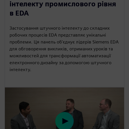
y
e
t
e
інтелекту промислового рівня
i
r
в EDA
n
f
g
u
Застосування штучного інтелекту до складних
s
l
робочих процесів EDA представляє унікальні
l
проблеми. Ця панель об'єднує лідерів Siemens EDA
s
для обговорення викликів, отриманих уроків та
c
можливостей для трансформації автоматизації
електронного дизайну за допомогою штучного
r
інтелекту.
e
e
n
P