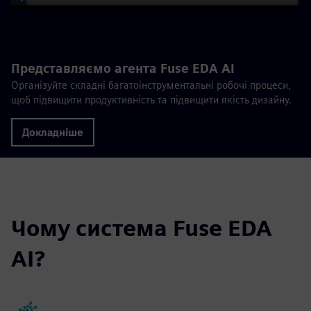
Play
Mute
Settings
PIP
Enter
fulls
Представляємо агента Fuse EDA AI
Організуйте складні багатоінструментальні робочі процеси,
щоб підвищити продуктивність та підвищити якість дизайну.
Докладніше
Чому система Fuse EDA
AI?