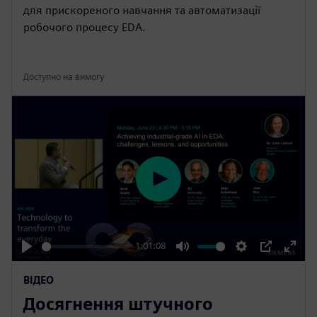
для прискореного навчання та автоматизації
робочого процесу EDA.
Доступно на вимогу
P
l
a
y
1:01:08
P
M
S
P
E
ВІДЕО
l
u
e
I
n
Досягнення штучного
a
t
t
P
t