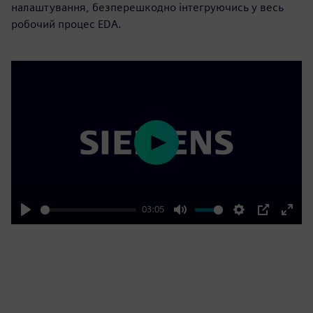
налаштування, безперешкодно інтегруючись у весь
робочий процес EDA.
Play
03:05
Play
Mute
Settings
PIP
Enter
fulls