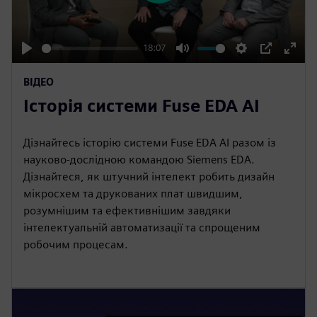
l
a
y
18:07
P
M
S
P
E
ВІДЕО
l
u
e
I
n
Історія системи Fuse EDA AI
a
t
t
P
t
y
e
t
e
i
r
Дізнайтесь історію системи Fuse EDA AI разом із
науково-дослідною командою Siemens EDA.
n
f
Дізнайтеся, як штучний інтелект робить дизайн
g
u
мікросхем та друкованих плат швидшим,
s
l
розумнішим та ефективнішим завдяки
l
інтелектуальній автоматизації та спрощеним
s
робочим процесам.
c
r
e
e