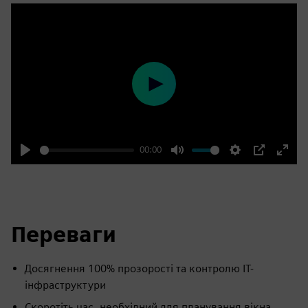
Play
00:00
Play
Mute
Settings
PIP
Enter
fulls
Переваги
Досягнення 100% прозорості та контролю ІТ-
інфраструктури
Скоротіть час, необхідний для планування вікна