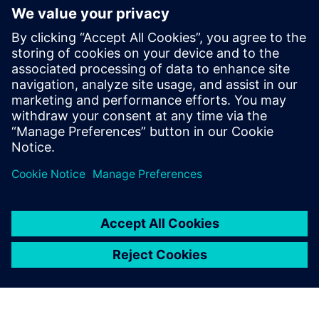
Експертна робота: 7 причин використовувати
управління гібридною інфраструктурою
Докладніше
Запит на демонстрацію: Ми з нетерпінням чекаємо
показати вам наші програмні рішення!
Передумови