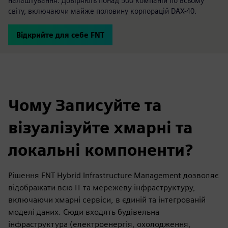
налаштування. Довіряють понад 500 компаній по всьому
світу, включаючи майже половину корпорацій DAX-40.
Відкрийте для себе FNT
Чому Записуйте та
візуалізуйте хмарні та
локальні компоненти?
Рішення FNT Hybrid Infrastructure Management дозволяє
відображати всю ІТ та мережеву інфраструктуру,
включаючи хмарні сервіси, в єдиній та інтегрованій
моделі даних. Сюди входять будівельна
інфраструктура (електроенергія, охолодження,