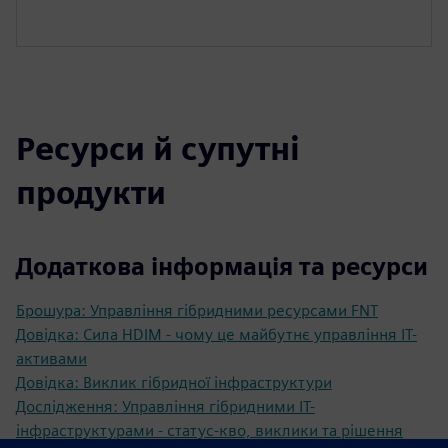
Ресурси й супутні
продукти
Додаткова інформація та ресурси
Брошура: Управління гібридними ресурсами FNT
Довідка: Сила HDIM - чому це майбутнє управління ІТ-
активами
Довідка: Виклик гібридної інфраструктури
Дослідження: Управління гібридними ІТ-
інфраструктурами - статус-кво, виклики та рішення