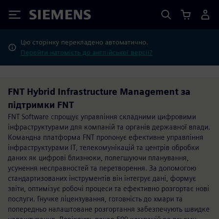
Siemens
Цю сторінку перекладено автоматично.
Перейти натомість до англійської версії?
FNT Hybrid Infrastructure Management за
підтримки FNT
FNT Software спрощує управління складними цифровими
інфраструктурами для компаній та органів державної влади.
Командна платформа FNT пропонує ефективне управління
інфраструктурами ІТ, телекомунікацій та центрів обробки
даних як цифрові близнюки, полегшуючи планування,
усунення несправностей та перетворення. За допомогою
стандартизованих інструментів він інтегрує дані, формує
звіти, оптимізує робочі процеси та ефективно розгортає нові
послуги. Гнучке ліцензування, готовність до хмари та
попередньо налаштоване розгортання забезпечують швидке