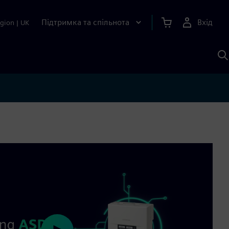
Підтримка та спільнота
Вхід
gion
|
UK
П
д
Ш