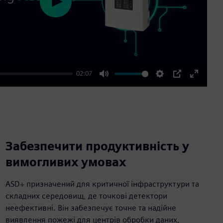
Play
02:07
Mute
Settings
PIP
Enter
fullscre
Забезпечити продуктивність у
вимогливих умовах
ASD+ призначений для критичної інфраструктури та
складних середовищ, де точкові детектори
неефективні. Він забезпечує точне та надійне
виявлення пожежі для центрів обробки даних,