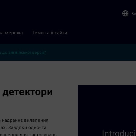
Re
ка мережа
Теми та інсайти
 до англійської версії?
і детектори
ь надраннє виявлення
ах. Завдяки одно- та
рішення для застосувань