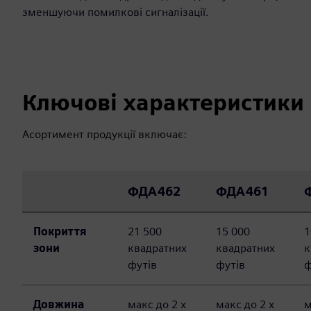
зменшуючи помилкові сигналізації.
Ключові характеристики
Асортимент продукції включає:
ФДА462
ФДА461
Покриття
21 500
15 000
1
зони
квадратних
квадратних
к
футів
футів
ф
Довжина
макс до 2 х
макс до 2 х
м