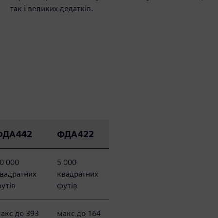
так і великих додатків.
ФДА442
ФДА422
0 000
5 000
вадратних
квадратних
утів
футів
акс до 393
макс до 164