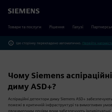
Siemens
Товари та послуги
Рішення
Галузі
Партнерсь
Цю сторінку перекладено автоматично.
Перейти натомість
Чому Siemens аспіраційн
диму ASD+?
Аспіраційні детектори диму Siemens ASD+ забезпечуют
пожежі в критичній інфраструктурі та вимогливих умов
двокамерним опціям вони забезпечують індивідуальні 