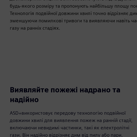
будь-якого розміру та пропонують найбільшу площу пок
Технологія подвійної довжини хвилі точно відрізняє д
зменшуючи помилкові тривоги та виявляючи навіть ча
газу на ранніх стадіях.
Виявляйте пожежі надрано та
надійно
ASD+використовує передову технологію подвійної
довжини хвилі для виявлення пожеж на ранній стадії,
включаючи невидимі частинки, такі як електролітні
гази. Він надійно відрізняє дим від пилу або пари,