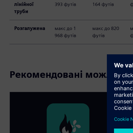
лінійної
393 футів
164 футів
ф
труби
Розгалужена
макс до 1
макс до 820
м
968 футів
футів
ф
Рекомендовані можливос