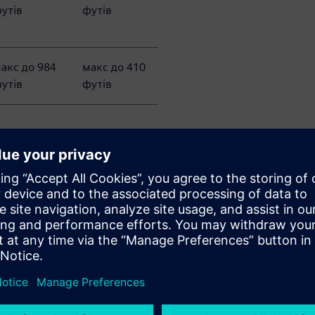
утів
футів
акс до 984
макс до 410
утів
футів
ті