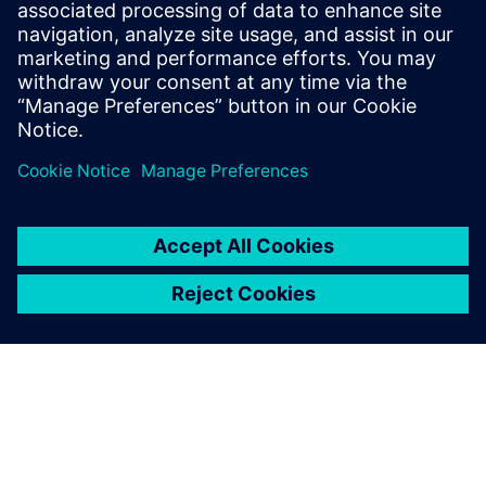
продукт, якщо до продукту
FastConnect немає
документації?