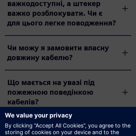
важкодоступні, а штекер
важко розблокувати. Чи є
для цього легке поводження?
Чи можу я замовити власну
довжину кабелю?
Що мається на увазі під
пожежною поведінкою
кабелів?
Як отримати інформацію про