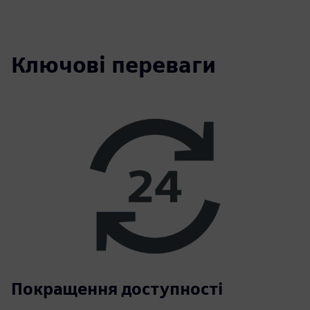
fulls
Ключові переваги
Покращення доступності