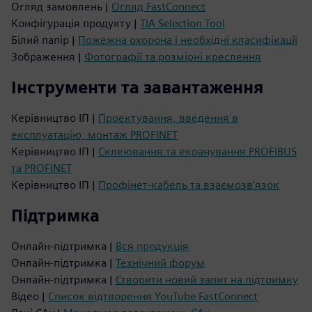
Огляд замовлень |
Огляд FastConnect
Конфігурація продукту |
TIA Selection Tool
Білий папір |
Пожежна охорона і необхідні класифікації
Зображення |
Фотографії та розмірні креслення
Інструменти та завантаження
Керівництво ІП |
Проектування, введення в
експлуатацію, монтаж PROFINET
Керівництво ІП |
Склеювання та екранування PROFIBUS
та PROFINET
Керівництво ІП |
Профінет-кабель та взаємозв'язок
Підтримка
Онлайн-підтримка |
Вся продукція
Онлайн-підтримка |
Технічний форум
Онлайн-підтримка |
Створити новий запит на підтримку
Відео |
Список відтворення YouTube FastConnect