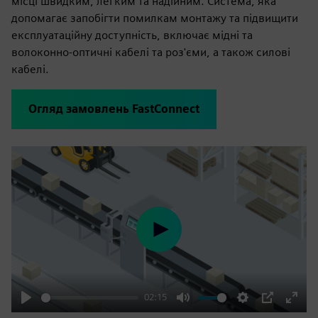
місці швидким, легким та надійним. Система, яка
допомагає запобігти помилкам монтажу та підвищити
експлуатаційну доступність, включає мідні та
волоконно-оптичні кабелі та роз'єми, а також силові
кабелі.
Огляд замовлень FastConnect
Play
02:15
Play
Mute
Settings
PIP
Enter