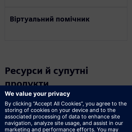
Віртуальний помічник
Ресурси й супутні
продукти
Додаткова інформація та ресурси
ESG Reporting
Передумови