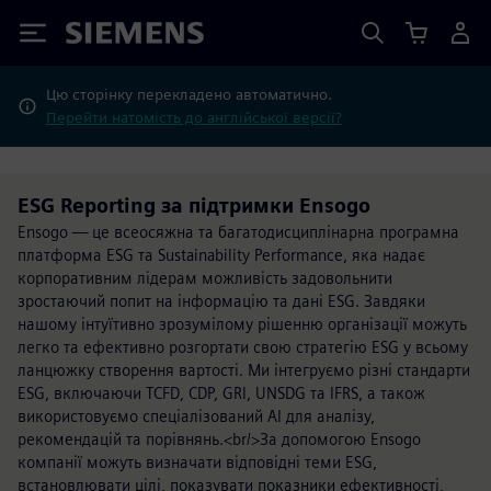
Siemens
Цю сторінку перекладено автоматично.
Перейти натомість до англійської версії?
ESG Reporting за підтримки Ensogo
Ensogo — це всеосяжна та багатодисциплінарна програмна
платформа ESG та Sustainability Performance, яка надає
корпоративним лідерам можливість задовольнити
зростаючий попит на інформацію та дані ESG. Завдяки
нашому інтуїтивно зрозумілому рішенню організації можуть
легко та ефективно розгортати свою стратегію ESG у всьому
ланцюжку створення вартості. Ми інтегруємо різні стандарти
ESG, включаючи TCFD, CDP, GRI, UNSDG та IFRS, а також
використовуємо спеціалізований AI для аналізу,
рекомендацій та порівнянь.<br/>За допомогою Ensogo
компанії можуть визначати відповідні теми ESG,
встановлювати цілі, показувати показники ефективності,