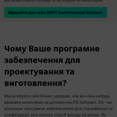
and allows interiors to adapt or reconfigure as needs evolve.
Відкрийте для себе DIRTT Environmental Solutions
Чому Ваше програмне
забезпечення для
проектування та
виготовлення?
Масштабуйте свій бізнес швидше, ніж ви коли-небудь
вважали можливим за допомогою ICE Software. ICE - це
візуальне програмне забезпечення для специфікації та
конфігурації, яке змінює спосіб виходу на ринок. Як