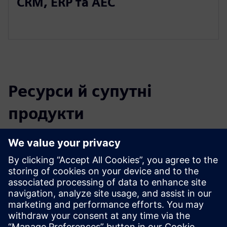
CRM, ERP та AEC
Ресурси й супутні
продукти
Додаткова інформація та ресурси
Відео огляду програмного забезпечення ICE
Досліджуйте ICE на сайті ice-edge.com
Передумови