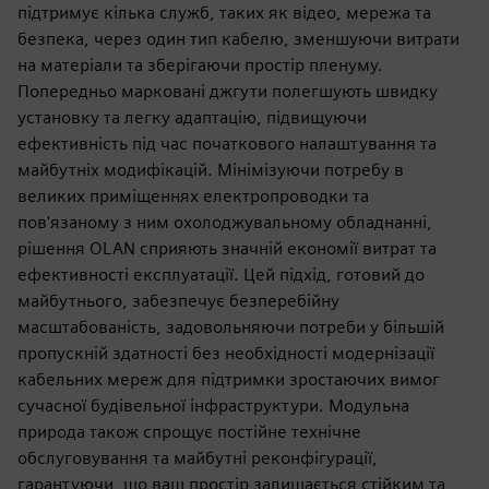
підтримує кілька служб, таких як відео, мережа та
безпека, через один тип кабелю, зменшуючи витрати
на матеріали та зберігаючи простір пленуму.
Попередньо марковані джгути полегшують швидку
установку та легку адаптацію, підвищуючи
ефективність під час початкового налаштування та
майбутніх модифікацій. Мінімізуючи потребу в
великих приміщеннях електропроводки та
пов'язаному з ним охолоджувальному обладнанні,
рішення OLAN сприяють значній економії витрат та
ефективності експлуатації. Цей підхід, готовий до
майбутнього, забезпечує безперебійну
масштабованість, задовольняючи потреби у більшій
пропускній здатності без необхідності модернізації
кабельних мереж для підтримки зростаючих вимог
сучасної будівельної інфраструктури. Модульна
природа також спрощує постійне технічне
обслуговування та майбутні реконфігурації,
гарантуючи, що ваш простір залишається стійким та