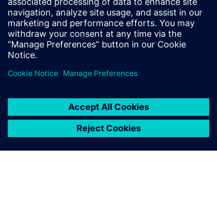
Дослідіть DIRTT Networks на Dirtt.com
Передумови