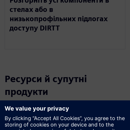
Розгорніть усі компоненти в
стелах або в
низькопрофільних підлогах
доступу DIRTT
Ресурси й супутні
продукти
Додаткова інформація та ресурси
Брошура DIRTT Networks