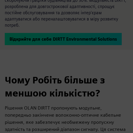
скорочуючи графіки будівництва до 30%. Модульність DIRTT,
розроблена для довгострокової адаптивності, спрощує
постійне обслуговування та дозволяє інтер'єрам
адаптуватися або переналаштовуватися в міру розвитку
потреб.
Відкрийте для себе DIRTT Environmental Solutions
Чому Робіть більше з
меншою кількістю?
Рішення OLAN DIRTT пропонують модульне,
попередньо закінчене волоконно-оптичне кабельне
рішення, яке забезпечує необмежену пропускну
здатність та розширений діапазон сигналу. Ця система