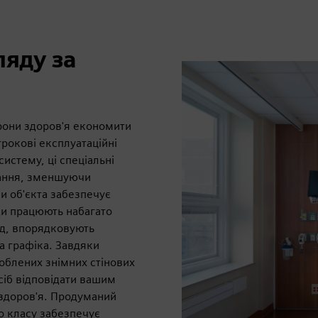
ляду за
орони здоров'я економити
трокові експлуатаційні
истему, ці спеціальні
вання, зменшуючи
и об'єкта забезпечує
ди працюють набагато
од, впорядковують
а графіка. Завдяки
блених знімних стінових
сіб відповідати вашим
здоров'я. Продуманий
о класу забезпечує