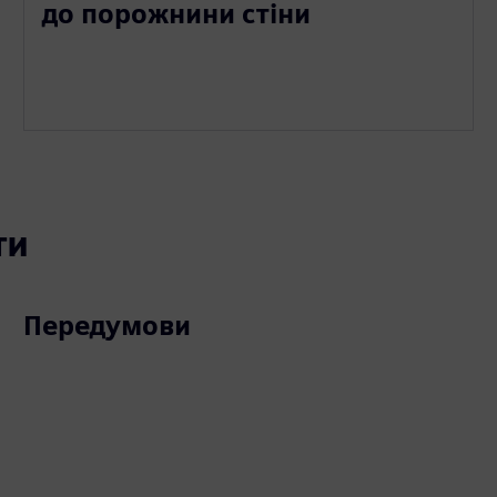
до порожнини стіни
ти
Передумови