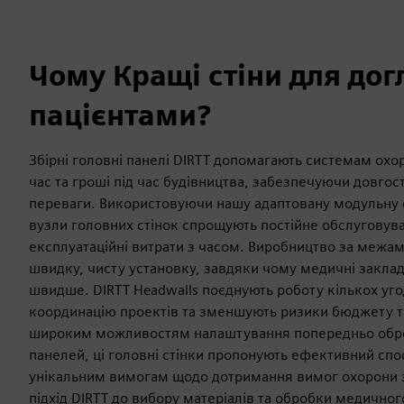
Чому Кращі стіни для дог
пацієнтами?
Збірні головні панелі DIRTT допомагають системам ох
час та гроші під час будівництва, забезпечуючи довгос
переваги. Використовуючи нашу адаптовану модульну с
вузли головних стінок спрощують постійне обслугову
експлуатаційні витрати з часом. Виробництво за межам
швидку, чисту установку, завдяки чому медичні закла
швидше. DIRTT Headwalls поєднують роботу кількох уг
координацію проектів та зменшують ризики бюджету т
широким можливостям налаштування попередньо обро
панелей, ці головні стінки пропонують ефективний спо
унікальним вимогам щодо дотримання вимог охорони 
підхід DIRTT до вибору матеріалів та обробки медичног