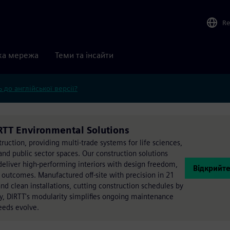
Re
ка мережа
Теми та інсайти
 до англійської версії?
RTT Environmental Solutions
ruction, providing multi-trade systems for life sciences,
and public sector spaces. Our construction solutions
 deliver high-performing interiors with design freedom,
Відкрийте
d outcomes. Manufactured off-site with precision in 21
 and clean installations, cutting construction schedules by
y, DIRTT's modularity simplifies ongoing maintenance
needs evolve.