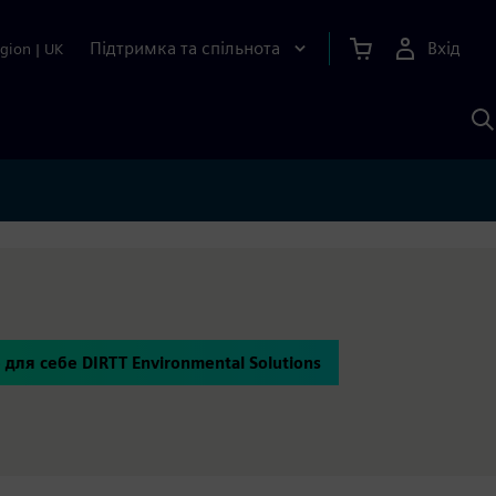
Підтримка та спільнота
Вхід
gion
|
UK
П
д
Ш
 для себе DIRTT Environmental Solutions