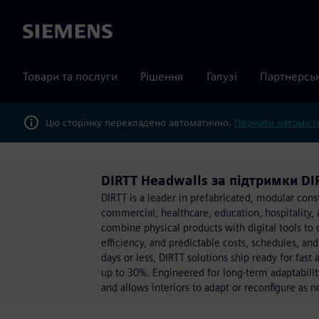
Siemens
Товари та послуги
Рішення
Галузі
Партнерсь
Цю сторінку перекладено автоматично.
Перейти натомість
DIRTT Headwalls за підтримки DI
DIRTT is a leader in prefabricated, modular const
commercial, healthcare, education, hospitality, 
combine physical products with digital tools to
efficiency, and predictable costs, schedules, an
days or less, DIRTT solutions ship ready for fast
up to 30%. Engineered for long-term adaptabilit
and allows interiors to adapt or reconfigure as 