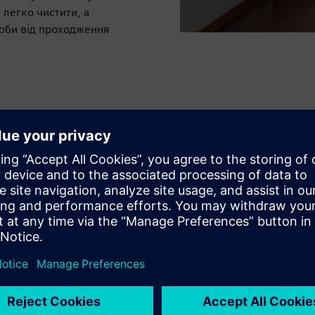
 легко чистити, а
роби від проходження
30%
бої на місці
джету або графіка
економічне обслуговування
енні обробкою
огії або поверхні, які можна записувати