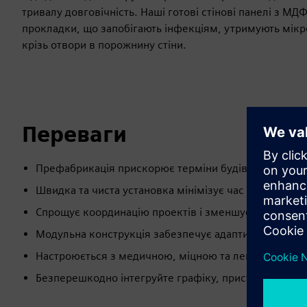
тривалу довговічність. Наші готові стінові панелі з МДФ
прокладки, що запобігають інфекціям, утримують мік
крізь отвори в порожнину стіни.
Переваги
Префабрикація прискорює терміни будівництва до 
Швидка та чиста установка мінімізує час простою та з
Спрощує координацію проектів і зменшує ризики бю
Модульна конструкція забезпечує адаптивність та 
Настроюється з медичною, міцною та легкою в чищ
Безперешкодно інтегруйте графіку, пристрої, технол