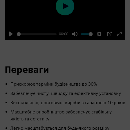
Play
00:00
Play
Mute
Settings
PIP
Enter
fulls
Переваги
Прискорює терміни будівництва до 30%
Забезпечує чисту, швидку та ефективну установку
Високоякісні, довговічні вироби з гарантією 10 років
Масштабне виробництво забезпечує стабільну
якість та естетику
Легко масштабується для будь-якого розміру