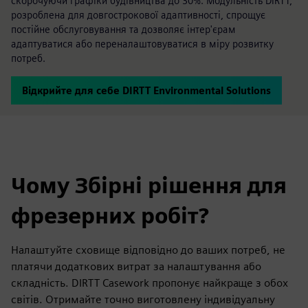
скорочуючи графіки будівництва до 30%. Модульність DIRTT,
розроблена для довгострокової адаптивності, спрощує
постійне обслуговування та дозволяє інтер'єрам
адаптуватися або переналаштовуватися в міру розвитку
потреб.
Відкрийте для себе DIRTT Environmental Solutions
Чому Збірні рішення для
фрезерних робіт?
Налаштуйте сховище відповідно до ваших потреб, не
платячи додаткових витрат за налаштування або
складність. DIRTT Casework пропонує найкраще з обох
світів. Отримайте точно виготовлену індивідуальну