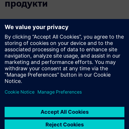
продукти
Додаткова інформація та ресурси
Брошура про роботу по справах DIRTT
DIRTT Вирізаний аркуш для кейсів
Ознайомтеся з роботою справ на Dirtt.com
Передумови