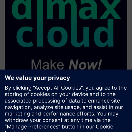
Виробник деталей на
вимогу
Виготовляйте перевірені деталі на місцевих об'єктах,
щоб скоротити час виконання.