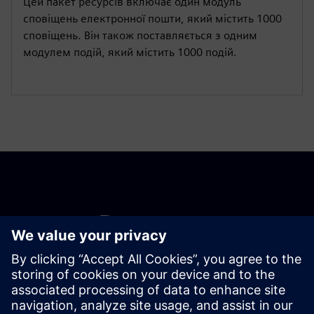
Цей пакет ресурсів включає один модуль
сповіщень електронної пошти, який містить 1000
сповіщень. Він також поставляється з одним
модулем подій, який містить 1000 подій.
Розпочати
Зв'яжіться з нами