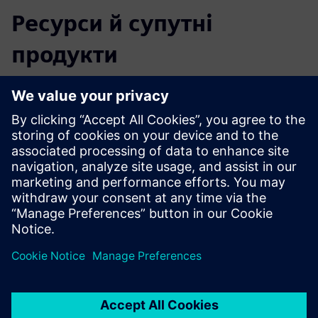
Ресурси й супутні
продукти
Додаткова інформація та ресурси
Докладніше
Передумови
жоден