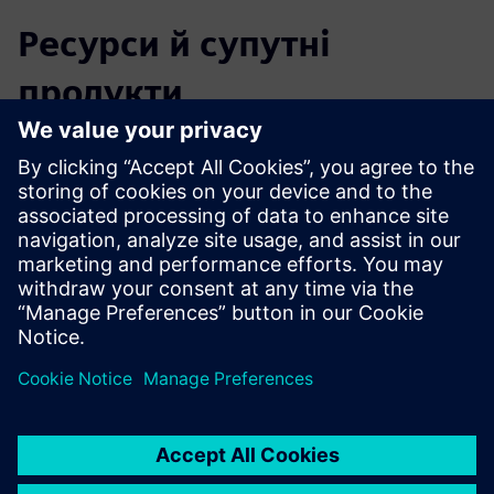
Ресурси й супутні
продукти
Додаткова інформація та ресурси
QuantumCloud Symmetric Key
Передумови