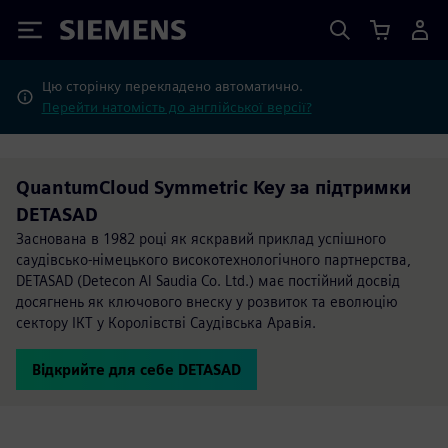
Siemens
Цю сторінку перекладено автоматично.
Перейти натомість до англійської версії?
QuantumCloud Symmetric Key за підтримки
DETASAD
Заснована в 1982 році як яскравий приклад успішного
саудівсько-німецького високотехнологічного партнерства,
DETASAD (Detecon Al Saudia Co. Ltd.) має постійний досвід
досягнень як ключового внеску у розвиток та еволюцію
сектору ІКТ у Королівстві Саудівська Аравія.
Відкрийте для себе DETASAD