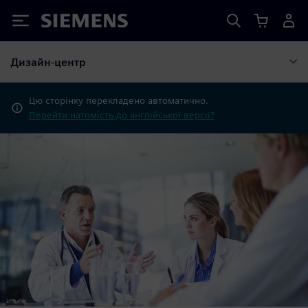
Siemens
Дизайн-центр
Цю сторінку перекладено автоматично.
Перейти натомість до англійської версії?