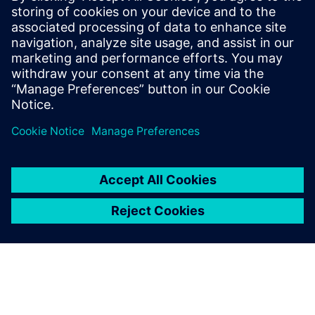
Компанія
:
Unlimited Tomorrow
Галузь
:
Medical devices & pharmaceuticals
Розташування
:
New York City, New York, United States
Програмне забезпечення Siemens
:
NX