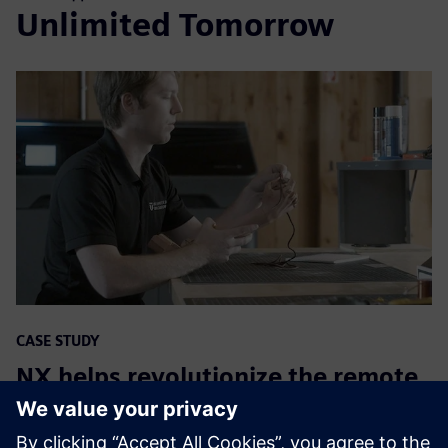
Unlimited Tomorrow
CASE STUDY
NX helps revolutionize the remote
development of personalized arm
prosthetics for kids