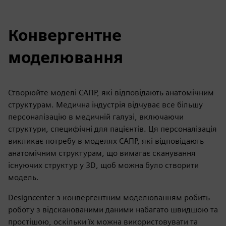
Конвергентне
моделювання
Створюйте моделі САПР, які відповідають анатомічним
структурам. Медична індустрія відчуває все більшу
персоналізацію в медичній галузі, включаючи
структури, специфічні для пацієнтів. Ця персоналізація
викликає потребу в моделях САПР, які відповідають
анатомічним структурам, що вимагає сканування
існуючих структур у 3D, щоб можна було створити
модель.
Designcenter з конвергентним моделюванням робить
роботу з відсканованими даними набагато швидшою та
простішою, оскільки їх можна використовувати та