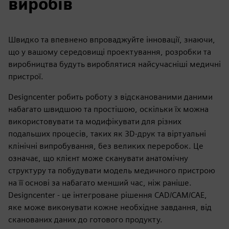
виробів
Швидко та впевнено впроваджуйте інновації, знаючи,
що у вашому середовищі проектування, розробки та
виробництва будуть вироблятися найсучасніші медичні
пристрої.
Designcenter робить роботу з відсканованими даними
набагато швидшою та простішою, оскільки їх можна
використовувати та модифікувати для різних
подальших процесів, таких як 3D-друк та віртуальні
клінічні випробування, без великих переробок. Це
означає, що клієнт може сканувати анатомічну
структуру та побудувати модель медичного пристрою
на її основі за набагато менший час, ніж раніше.
Designcenter - це інтегроване рішення CAD/CAM/CAE,
яке може виконувати кожне необхідне завдання, від
сканованих даних до готового продукту.