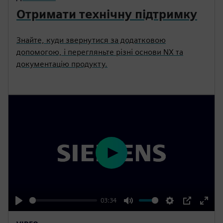
Отримати технічну підтримку
Знайте, куди звернутися за додатковою
допомогою, і перегляньте різні основи NX та
документацію продукту.
P
l
a
y
03:34
P
M
S
P
E