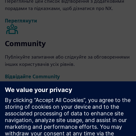
Перегляньте цей список відтворення з додатковими
порадами та підказками, щоб дізнатися про NX.
Переглянути
Community
Публікуйте запитання або слідкуйте за обговореннями
інших користувачів усіх рівнів.
Відвідайте Community
Академія Xcelerator Siemens
Отримайте доступ до різних навчальних занять та
отримайте сертифікати програмного забезпечення
Siemens.