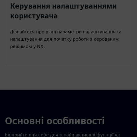
Керування налаштуваннями
a
t
t
P
t
y
e
t
e
користувача
i
r
n
f
Дізнайтеся про різні параметри налаштування та
g
u
налаштування для початку роботи з керованим
s
l
режимом у NX.
l
s
c
r
e
e
n
Основні особливості
Відкрийте для себе деякі найважливіші функції як