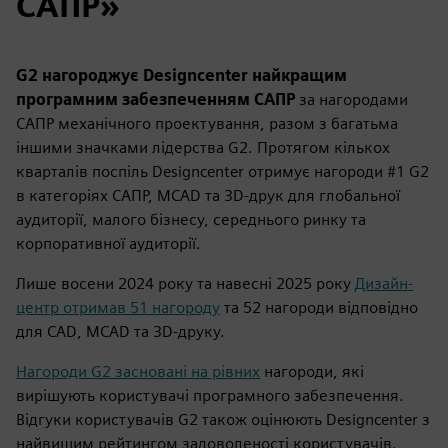
САПР»
G2 нагороджує Designcenter найкращим
програмним забезпеченням САПР
за нагородами
САПР механічного проектування,
разом з багатьма
іншими значками лідерства G2. Протягом кількох
кварталів поспіль Designcenter отримує нагороди #1 G2
в категоріях САПР, MCAD та 3D-друк для глобальної
аудиторії, малого бізнесу, середнього ринку та
корпоративної аудиторії.
Лише восени 2024 року та навесні 2025 року
Дизайн-
центр отримав 51 нагороду
та 52 нагороди відповідно
для CAD, MCAD та 3D-друку.
Нагороди G2 засновані на рівних
нагороди, які
вирішують користувачі програмного забезпечення.
Відгуки користувачів G2 також оцінюють Designcenter з
найвищим рейтингом задоволеності користувачів.