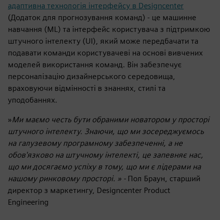
адаптивна технологія інтерфейсу в Designcenter
(Додаток для прогнозування команд) - це
машинне
навчання (ML) та інтерфейс користувача з підтримкою
штучного інтелекту (UI), який може передбачати та
подавати команди користувачеві на основі вивчених
моделей використання команд. Він забезпечує
персоналізацію дизайнерського середовища,
враховуючи відмінності в знаннях, стилі та
уподобаннях.
»
Ми маємо честь бути обраними новатором у просторі
штучного інтелекту. Знаючи, що ми зосереджуємось
на галузевому програмному забезпеченні, а не
обов'язково на штучному інтелекті, це запевняє нас,
що ми досягаємо успіху в тому, що ми є лідерами на
нашому ринковому просторі. » -
Пол Браун, старший
директор з маркетингу, Designcenter Product
Engineering