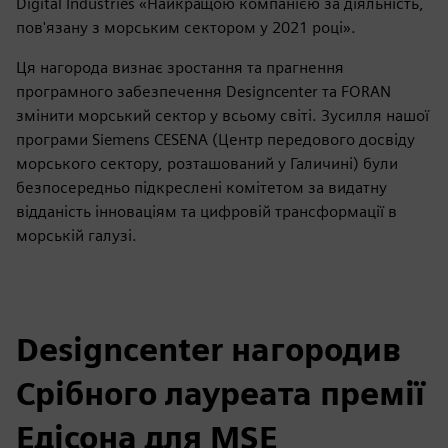
Digital Industries «Найкращою компанією за діяльність,
пов'язану з морським сектором у 2021 році».
Ця нагорода визнає зростання та прагнення
програмного забезпечення Designcenter та FORAN
змінити морський сектор у всьому світі. Зусилля нашої
програми Siemens CESENA (Центр передового досвіду
морського сектору, розташований у Галичині) були
безпосередньо підкреслені комітетом за видатну
відданість інноваціям та цифровій трансформації в
морській галузі.
Designcenter нагородив
Срібного лауреата премії
Едісона для MSE