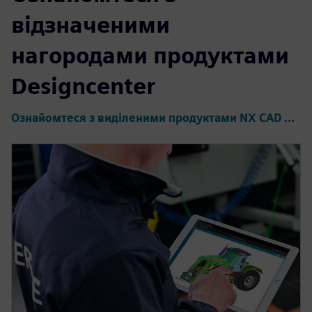
відзначеними
нагородами продуктами
Designcenter
Ознайомтеся з виділеними продуктами NX CAD нижче або натисніть, щоб побачити всі товари