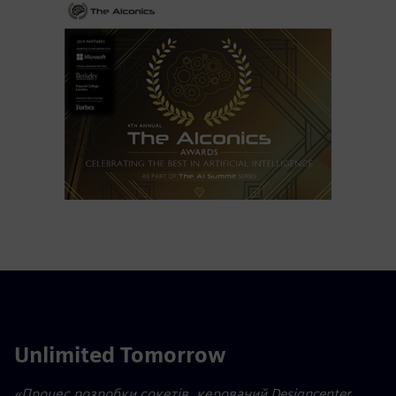
Unlimited Tomorrow
«Процес розробки сокетів, керований Designcenter,