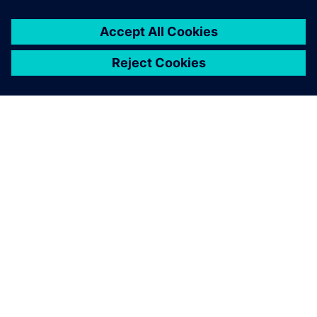
Designcenter X Premium includes all features of
Standard and Advanced and tools for complex design
including electro-mechanical integration for flexible
PCB.