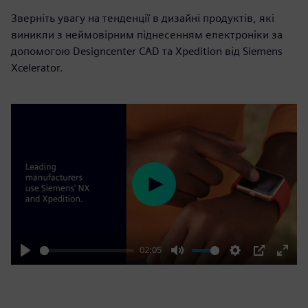
Зверніть увагу на тенденції в дизайні продуктів, які
виникли з неймовірним піднесенням електроніки за
допомогою Designcenter CAD та Xpedition від Siemens
Xcelerator.
Play
02:05
Play
Mute
Settings
PIP
Enter
fulls