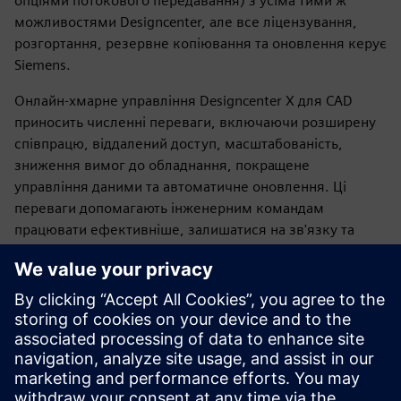
опціями потокового передавання) з усіма тими ж
можливостями Designcenter, але все ліцензування,
розгортання, резервне копіювання та оновлення керує
Siemens.
Онлайн-хмарне управління Designcenter X для CAD
приносить численні переваги, включаючи розширену
співпрацю, віддалений доступ, масштабованість,
зниження вимог до обладнання, покращене
управління даними та автоматичне оновлення. Ці
переваги допомагають інженерним командам
працювати ефективніше, залишатися на зв'язку та
підтримувати продуктивність у дуже спільному та
швидко мінливому середовищі дизайну. Ви можете
менше зосередитися на ІТ, використовуючи потужність
хмари, і ви можете прискорити інновації, зменшити
витрати та покращити загальні процеси проектування
та розробки, що робить Designcenter X CAD ідеальним
вибором для потреб сучасного електричного