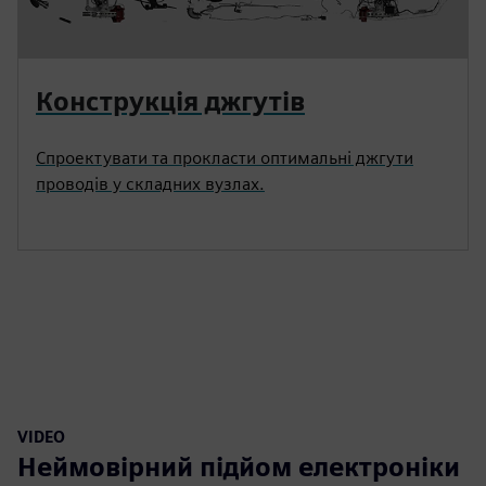
Конструкція джгутів
Спроектувати та прокласти оптимальні джгути
проводів у складних вузлах.
VIDEO
Неймовірний підйом електроніки