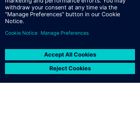
I3 (або еквівалент)
Монітор 17 ″ з роздільною здатністю 1280x1024
ПРО SIEMENS