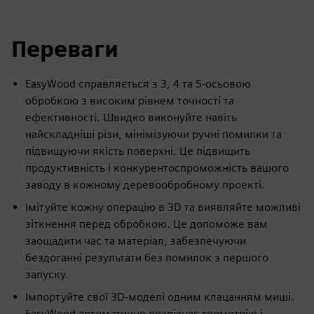
Переваги
EasyWood справляється з 3, 4 та 5-осьовою
обробкою з високим рівнем точності та
ефективності. Швидко виконуйте навіть
найскладніші різи, мінімізуючи ручні помилки та
підвищуючи якість поверхні. Це підвищить
продуктивність і конкурентоспроможність вашого
заводу в кожному деревообробному проекті.
Імітуйте кожну операцію в 3D та виявляйте можливі
зіткнення перед обробкою. Це допоможе вам
заощадити час та матеріал, забезпечуючи
бездоганні результати без помилок з першого
запуску.
Імпортуйте свої 3D-моделі одним клацанням миші.
EasyWood автоматично розпізнає геометрію і