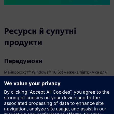
Ресурси й супутні
продукти
Передумови
Майкрософт® Windows® 10 (обмежена підтримка для
Windows 7 SP1 та Windows 8)
2 ГІГАБАЙТ ОПЕРАТИВНОЇ ПАМ'ЯТІ
40 Гб на жорсткому диску - 7200 об/хв
Для керування ліцензіями у хмарі потрібне
підключення до Інтернету
32-розрядний або 64-розрядний процесор INTEL® Core™