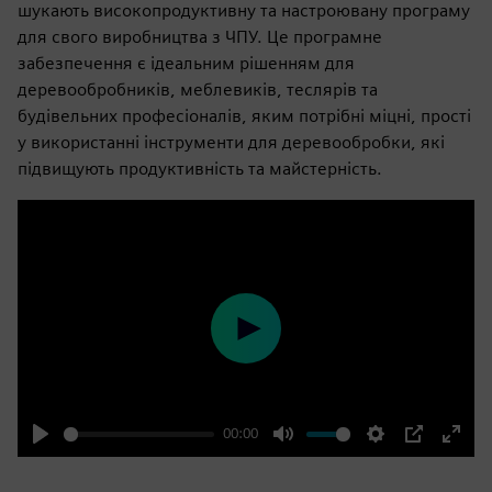
шукають високопродуктивну та настроювану програму
для свого виробництва з ЧПУ. Це програмне
забезпечення є ідеальним рішенням для
деревообробників, меблевиків, теслярів та
будівельних професіоналів, яким потрібні міцні, прості
у використанні інструменти для деревообробки, які
підвищують продуктивність та майстерність.
Play
00:00
Play
Mute
Settings
PIP
Enter
fulls