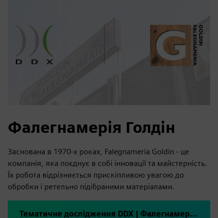
Фалегнамерія Голдін
Заснована в 1970-х роках, Falegnameria Goldin - це
компанія, яка поєднує в собі інновації та майстерність.
Їх робота відрізняється прискіпливою увагою до
обробки і ретельно підібраними матеріалами.
Тематичне дослідження DDX | Фалегнамерія Голдін